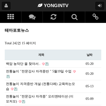
YONGINTV
테마포토뉴스
Total 242건
15 페이지
제목
날짜
백암 농악단 을 찾야서..
05-20
전통놀이 "전문강사 자격증반 " 5월19일 수업
05-20
전통놀이 자격증반 개설 (전통다례) 교육하는모
05-13
습
전통놀이 "전문강사 자격증" 오리엔테이션 (이
05-09
모저모)