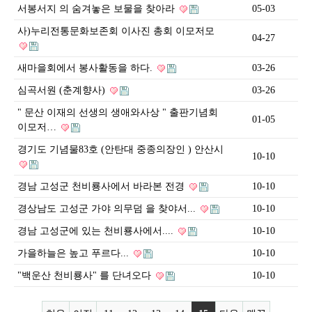
서봉서지 의 숨겨놓은 보물을 찾아라
05-03
사)누리전통문화보존회 이사진 총회 이모저모
04-27
새마을회에서 봉사활동을 하다.
03-26
심곡서원 (춘계향사)
03-26
" 문산 이재의 선생의 생애와사상 " 출판기념회
01-05
이모저…
경기도 기념물83호 (안탄대 중종의장인 ) 안산시
10-10
경남 고성군 천비룡사에서 바라본 전경
10-10
경상남도 고성군 가야 의무덤 을 찾야서...
10-10
경남 고성군에 있는 천비룡사에서....
10-10
가을하늘은 높고 푸르다...
10-10
"백운산 천비룡사" 를 단녀오다
10-10