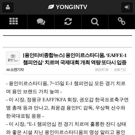
YONGINTV
[용인티비종합뉴스] 용인미르스타디움, ‘EAFF E-1
챔피언십’ 치르며 국제대회 개최 역량 또다시 입증
소연기자
2025.07.16
조회
732
AD
- 용인미르스타디움, 7~15일 E-1 챔피언십 모든 경기 치르
며 용인 브랜드 가치 높여 -
- 이 시장, 정몽규 EAFF?KFA 회장, 권오갑 한국프로축구연
맹 총재 등과 만나고, 최윤겸 용인FC 감독, 우상혁 선수와
한국대표팀 응원 -
- 이 시장, “E-1 챔피언십 전 경기 치르며 훌륭한 잔디 상태
와 좋은 시설 지닌 용인미르스타디움의 명성 알리고 용인