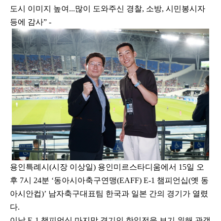
도시 이미지 높여...많이 도와주신 경찰, 소방, 시민봉시자
등에 감사” -
용인특례시(시장 이상일) 용인미르스타디움에서 15일 오
후 7시 24분 ‘동아시아축구연맹(EAFF) E-1 챔피언십(옛 동
아시안컵)’ 남자축구대표팀 한국과 일본 간의 경기가 열렸
다.
이날 E-1 챔피언십 마지막 경기인 한일전을 보기 위해 관객