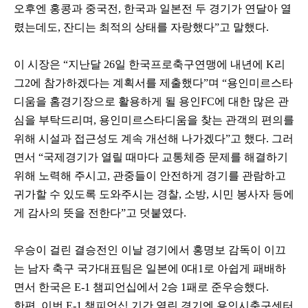
오후엔 홍콩과 중국전, 한국과 일본전 두 경기가 연달아 열
렸는데도, 잔디는 최적의 상태를 자랑했다”고 말했다.
이 시장은 “지난달 26일 한국프로축구연맹에 내년에 K리
그2에 참가하겠다는 계획서를 제출했다”며 “용인미르스타
디움을 홈경기장으로 활용하게 될 용인FC에 대한 많은 관
심을 부탁드리며, 용인미르스타디움을 찾는 관객의 편의를
위해 시설과 접근성도 계속 개선해 나가겠다”고 했다. 그러
면서 “국제경기가 열릴 때마다 교통체증 문제를 해결하기
위해 노력해 주시고, 관중들이 안전하게 경기를 관람하고
귀가할 수 있도록 도와주시는 경찰, 소방, 시민 봉사자 등에
게 감사의 뜻을 전한다”고 덧붙였다.
우승이 걸린 결승전인 이날 경기에서 홍명보 감독이 이끄
는 남자 축구 국가대표팀은 일본에 0대1로 아쉽게 패배하
면서 한국은 E-1 챔피언십에서 2승 1패로 준우승했다.
한편, 이번 E-1 챔피언십 기간 열린 경기엔 용인시축구센터