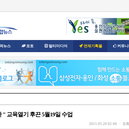
역뉴스
포토
멀티미디어
연재기획물
커뮤니
" 교육열기 후끈 5월19일 수업
2011.05.20 02:06
조