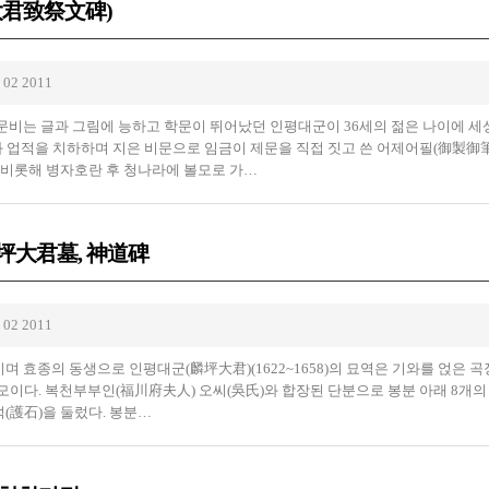
大君致祭文碑)
 02 2011
비는 글과 그림에 능하고 학문이 뛰어났던 인평대군이 36세의 젊은 나이에 세
과 업적을 치하하며 지은 비문으로 임금이 제문을 직접 짓고 쓴 어제어필(御製御筆
비롯해 병자호란 후 청나라에 볼모로 가…
麟坪大君墓, 神道碑
 02 2011
며 효종의 동생으로 인평대군(麟坪大君)(1622~1658)의 묘역은 기와를 얹은 곡
 규모이다. 복천부부인(福川府夫人) 오씨(吳氏)와 합장된 단분으로 봉분 아래 8개의
(護石)을 둘렀다. 봉분…