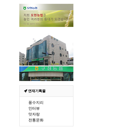
연재기획물
풍수지리
인터뷰
맛자랑
전통문화