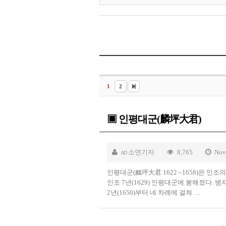
1
2
▣ 인평대군(麟坪大君)
소연기자
8,765
Nov
AD
인평대군(麟坪大君 1622∼1658)은 인조
인조 7년(1629) 인평대군에 봉해졌다. 병
2년(1650)부터 네 차례에 걸쳐 …