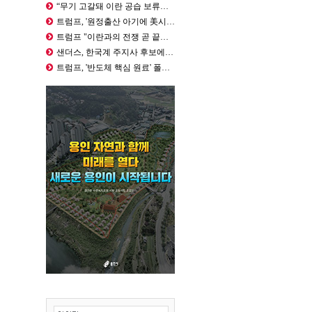
“무기 고갈돼 이란 공습 보류…트럼프…
트럼프, '원정출산 아기에 美시민권 …
트럼프 "이란과의 전쟁 곧 끝날 것"…
샌더스, 한국계 주지사 후보에 “공개…
트럼프, '반도체 핵심 원료' 폴리실…