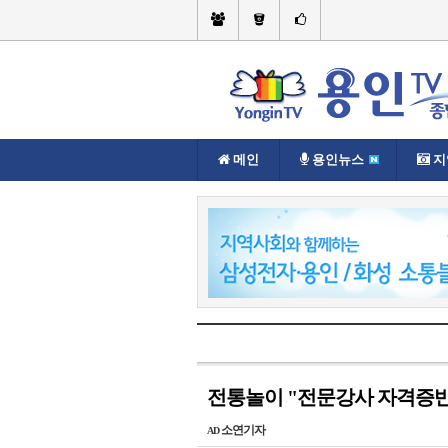
메인
용인뉴스
지
현재위치://
연재기획물
전통문화
전통놀이 "전문강사 자격증반 
소연기자
AD