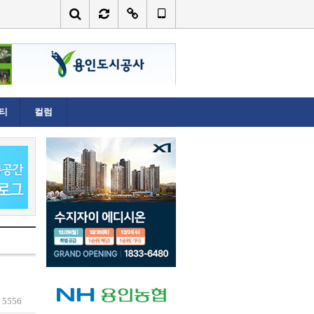
티
컬럼
회
5556