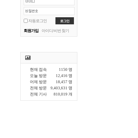
자동로그인
회원가입
아이디/비번 찾기
현재 접속
1150 명
오늘 방문
12,416 명
어제 방문
18,457 명
전체 방문
9,403,631 명
전체 기사
810,019 개