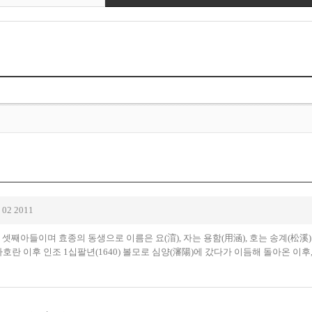
 02 2011
의 셋째아들이며 효종의 동생으로 이름은 요(㴭), 자는 용함(用涵), 호는 송계(松溪)
자호란 이후 인조 1십팔년(1640) 볼모로 심양(瀋陽)에 갔다가 이듬해 돌아온 이후