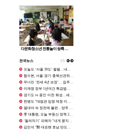
다문화청소년 전통놀이 쌍륙 …
전국뉴스
1/5
오늘도 ‘서울 39도’ 펄펄…내일 강…
합수본, 서울·경기·충북선관위 압수수…
무너진 ‘전세 4년 보장’… 집주인 …
이재명 정부 1년여간 특검법만 5개 …
경기도 vs 용인·이천·화성…세수로 …
한병도 “대법관 임명 제청 미루는 조…
열대야 속 정전에 불편…양주 섬유공장…
李 대통령, 오늘 부동산 정책 2차 …
‘돌려차기’ 피해자 “내게 묻지도 않…
김민석 “鄭 대표땐 호남 반도체 흔들…