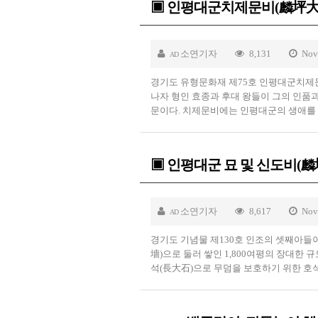
▣ 인평대군치제문비(麟坪
소연기자
8,131
Nov
AD
경기도 유형문화재 제75호 인평대군치제문
나자 형인 효종과 후대 왕들이 그의 인품
문이다. 치제문비에는 인평대군의 생애를 
▣ 인평대군 묘 및 신도비(
소연기자
8,617
Nov
AD
경기도 기념물 제130호 인조의 셋째아들이
墻)으로 둘러 쌓인 1,800여평의 장대한
석(長大石)으로 무덤을 보호하기 위한 호석