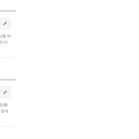
상을 떠
) 비
장(曲
 장대