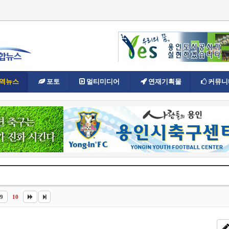
역뉴스
포토
멀티미디어
연재기획물
커뮤니
9
10