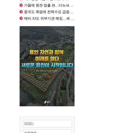
가뭄에 원전 멈출 판…다뉴브강에 바지…
중국도 폭염에 전력수요 급증…주요 권…
메타 AI도 외부기관 해킹…세 번째 …