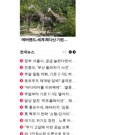
에버랜드, 세계 최다산 기린…
전국뉴스
1/5
정부·서울시, 공급 늘린다면서…용산 …
진종오, '부산 돌려차기 사건' 피해…
주말 열돔 약화, 기온 2~3도 하강…
호르무즈 재개방 임박? 결국은 美가 …
“바다악어를 지퍼백에”…멸종위기종 택…
주말부터 기온 1~3도 떨어지지만 ‘…
밥상 덮친 ‘히트플레이션’…채소값 치…
靑 홍보수석, 레버리지 ‘김용범 책임…
美 핵무기 전략 ‘소형-단거리’로 전…
여기도 저기도 정전…노후 아파트 ‘정…
“무기 고갈돼 이란 공습 보류…트럼프…
러, 1인칭시점 드론으로 우크라 민간…