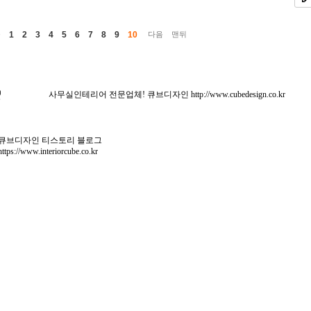
1
2
3
4
5
6
7
8
9
10
음
다음
맨뒤
사무실인테리어 전문업체! 큐브디자인
http://www.cubedesign.co.kr
큐브디자인 티스토리 블로그
https://www.interiorcube.co.kr