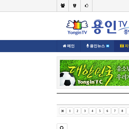
메인
용인뉴스
지
현재위치://
지역뉴스
처인구
1
2
3
4
5
6
7
8