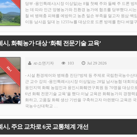
당부 -용인특례시(시장 이상일)는 8월 첫째 주와 둘째 주 드론 방
는 데 따라 인근 양봉농가와 친환경 농가에 협조를 당부했다.시는
철 벼 병해충 피해를 예방하고 농촌 일손 부족을 덜고자 원삼·백
이동·남사읍 일대 논 1255㏊를 대상으로 드론 방제를 한다.벼멸구
시, 화훼농가 대상 ‘화훼 전문기술 교육’
소연기자
103
Jul 29 2026
AD
- 시설 환경제어와 병해충 진단?방제 등 주제로 국립한국농수산
근 교수 강의 -용인특례시(시장 이상일)는 28일 남사농협 대회
용인지역 화훼 농업인과 용인시화훼연구회원 등 70명을 대상으로 
6년 화훼 전문기술 교육’을 했다.이날 교육은 화훼농가의 경쟁력
화하고, 고품질 화훼 생산 기반을 구축하고자 마련됐다.교육은 
국농수산대학교 …
시, 주요 교차로 6곳 교통체계 개선