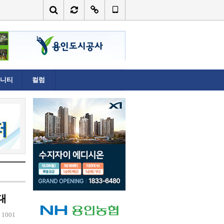
니티
컬럼
대
회
1001