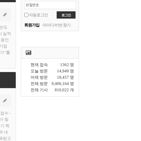
자동로그인
회원가입
아이디/비번 찾기
 반도
리 실적
영용인
공기업
“가”를
현재 접속
1362 명
오늘 방문
14,949 명
어제 방문
18,457 명
전체 방문
9,406,164 명
전체 기사
810,022 개
접수 -
가 찾
기 학
역 내
교육받고