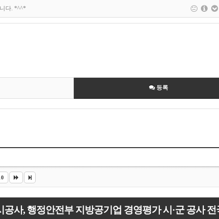
다. *^^*
등록
10