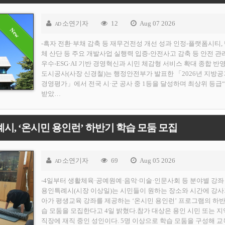
소연기자
12
Aug 07 2026
AD
-흑자 전환·부채 감축 등 재무건전성 개선 성과 인정-플랫폼시티,
체 산단 등 주요 개발사업 실행력 입증-안전사고 감축 등 안전 관
우수-ESG·AI 기반 경영혁신과 시민 체감형 서비스 확대 종합 반
도시공사(사장 신경철)는 행정안전부가 발표한 「2026년 지방
경영평가」에서 전국 시·군 공사 중 1등을 달성하며 최상위 등급
받았…
시, ‘온시민 용인런’ 하반기 학습 모둠 모집
소연기자
69
Aug 05 2026
AD
-4일부터 생활체육·공예원예·음악·미술·인문사회 등 분야별 강좌 
용인특례시(시장 이상일)는 시민들이 원하는 장소와 시간에 강사
아가 평생교육 강좌를 제공하는 ‘온시민 용인런’ 프로그램의 하반
습 모둠을 모집한다고 4일 밝혔다.참가 대상은 용인 시민 또는 지
직장에 재직 중인 성인이다. 5명 이상으로 학습 모둠을 구성해 