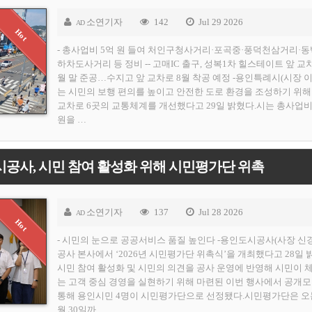
소연기자
142
Jul 29 2026
AD
- 총사업비 5억 원 들여 처인구청사거리·포곡중·풍덕천삼거리·
하차도사거리 등 정비 -- 고매IC 출구, 성복1차 힐스테이트 앞 교차
월 말 준공…수지고 앞 교차로 8월 착공 예정 -용인특례시(시장 
는 시민의 보행 편의를 높이고 안전한 도로 환경을 조성하기 위해
교차로 6곳의 교통체계를 개선했다고 29일 밝혔다.시는 총사업비
원을 …
공사, 시민 참여 활성화 위해 시민평가단 위촉
소연기자
137
Jul 28 2026
AD
- 시민의 눈으로 공공서비스 품질 높인다 -용인도시공사(사장 신
공사 본사에서 ‘2026년 시민평가단 위촉식’을 개최했다고 28일 
시민 참여 활성화 및 시민의 의견을 공사 운영에 반영해 시민이 
는 고객 중심 경영을 실현하기 위해 마련된 이번 행사에서 공개
통해 용인시민 4명이 시민평가단으로 선정됐다.시민평가단은 오는
월 30일까…