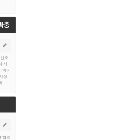
확충
량 신호
여 시
일상에서
(시장
마…
전 협조