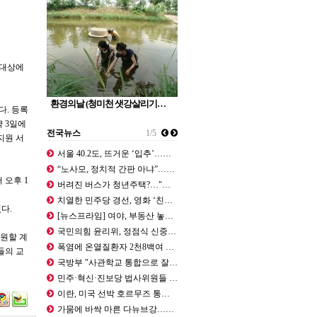
 대상에
환경의날 (청미천 샛강살리기…
. 등록
약 3일에
전국뉴스
1/5
지원 서
서울 40.2도, 뜨거운 ‘입추’…하…
“노사모, 정치적 간판 아냐”…정청래…
 오후 1
버려진 버스가 청년주택?…"차라리 고…
치열한 민주당 경선, 영화 ‘친구’와…
있다.
[뉴스프라임] 여야, 부동산 놓고 공…
국민의힘 윤리위, 정점식 신중 요구에…
원할 계
폭염에 온열질환자 2천8백여 명…가축…
들의 교
국방부 "사관학교 통합으로 잘못된 역…
민주·혁신·진보당 법사위원들 “조희대…
이란, 미국 선박 호르무즈 통항 금지…
가뭄에 바싹 마른 다뉴브강…나치 군인…