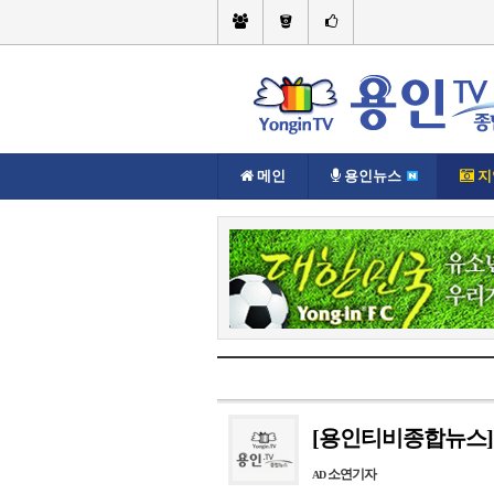
메인
용인뉴스
지
현재위치://
지역뉴스
처인구
[용인티비종합뉴스]
소연기자
AD