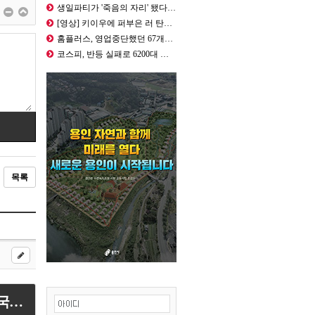
생일파티가 '죽음의 자리' 됐다…모스…
[영상] 키이우에 퍼부은 러 탄도·극…
홈플러스, 영업중단했던 67개점 가오…
코스피, 반등 실패로 6200대 마감…
목록
[용인티비종합뉴스] 용인도시공사, 행정안전부 지방공기업 경영평가 시·군 공사 전국 1등 달성