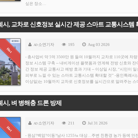
싶은 장소…
시, 교차로 신호정보 실시간 제공 스마트 교통시스템 
소연기자
195
Aug 03 2026
AD
- 총사업비 약 5억 3500만 원 들여 10월까지 교차로 110곳에 차
정보 시스템 구축 -- 내비게이션 플랫폼과 연계해 전방 신호와 잔
간 정보 제공 교통사고 예방 효과 기대 -- 이상일 시장, “시민이 
피부로 느낄 수 있는 스마트 교통시스템 확대할 것” -용인특례시
이상일)는 10월까지 교차로 신호정보를 실시간으로 알려주는 스
시, 벼 병해충 드론 방제
소연기자
211
Jul 31 2026
AD
- 원삼?백암?이동?남사 1255㏊ 대상…주변 친환경 농가 등에 안