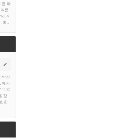
제를 하
 여름
암면과
, 혹…
대 박상
의실에서
‘202
을 강
국립한