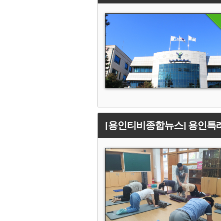
[용인티비종합뉴스] 용인특례