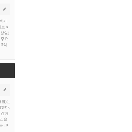
동백지
로 8
이상일)
 주요
 5억
경철)는
밝혔다.
체감하
모집을
 10