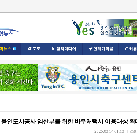
역뉴스
포토
멀티미디어
연재기획물
커뮤
 용인도시공사 임산부를 위한 바우처택시 이용대상 확
2025.03.14 01:13
조