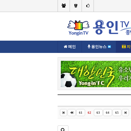
메인
용인뉴스
지
현재위치://
지역뉴스
기흥구
61
62
63
64
65