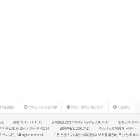
 취급방침
이메일 무단수집거부
책임의 한계와 법적고지
이용안내
뉴스
전화 :
031-321-1315
등록번호:경기 아 00153 / 등록일:2008.07.11
발행인:한승수 /
안북길 83-6 ( 화성시 기산동 442-14 )
발행연월일:2008.07.11
청소년보호책임자 : 신하나
큐브디자인
All rights reserved.
모든 컨텐츠(기사)는 저작권법의 보호를 받은바, 무단 전재·복사