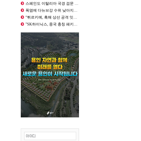
스페인도 이탈리아 국경 검문 돌입…세…
폭염에 다뉴브강 수위 낮아지자... …
“튀르키예, 흑해 상선 공격 잇따르자…
"SK하이닉스, 중국 충칭 패키징 공…