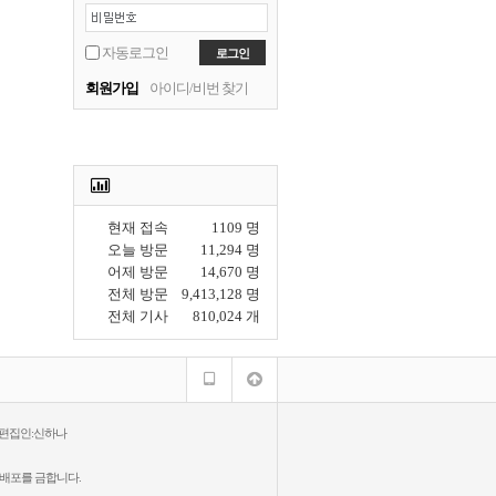
자동로그인
회원가입
아이디/비번 찾기
현재 접속
1109 명
오늘 방문
11,294 명
어제 방문
14,670 명
전체 방문
9,413,128 명
전체 기사
810,024 개
 편집인:신하나
·배포를 금합니다.