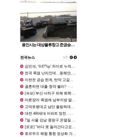
용인시는 대상물류창고 준공승…
전국뉴스
1/5
김민석, ‘0.87%p’ 차이로 누적…
전국 폭염 난리인데…동해안, 태풍 돌…
이란전 공습 한계, 탄약 고갈… "美…
결혼하면 대출·청약 불리?···이 대…
[속보] 부산 사하구 유해 화학물질 …
마른장마·폭염에 남부지방 말라간다 -…
고덕토평대교 남단 올림픽대로서 달리던…
대전 400세대 아파트 정전…주민들 …
7일 서울 강남·중랑구 온열질환 사망…
[르포] "바다 못 들어간다고요?"……
호르무즈 해협 통항 정상화 가시화…이…