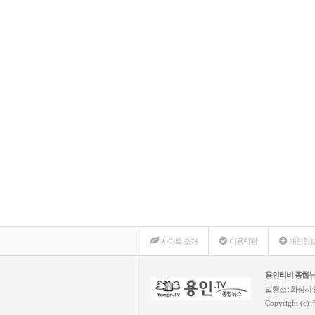
모바일버전
상단으로
사이트 소개
이용약관
개인정보
용인티비 종합
발행소 : 화성시 진
Copyright (c)