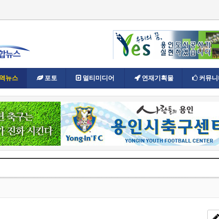
역뉴스
포토
멀티미디어
연재기획물
커뮤니