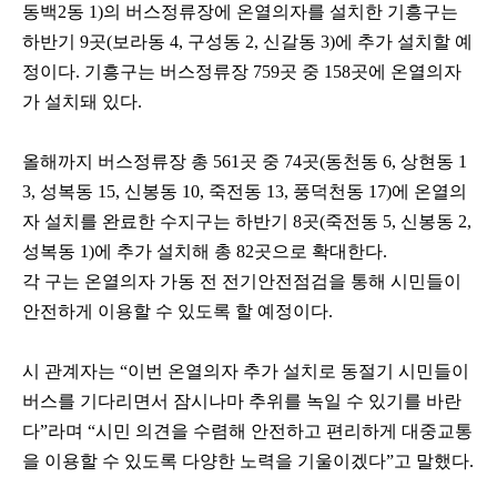
동백2동 1)의 버스정류장에 온열의자를 설치한 기흥구는
하반기 9곳(보라동 4, 구성동 2, 신갈동 3)에 추가 설치할 예
정이다. 기흥구는 버스정류장 759곳 중 158곳에 온열의자
가 설치돼 있다.
올해까지 버스정류장 총 561곳 중 74곳(동천동 6, 상현동 1
3, 성복동 15, 신봉동 10, 죽전동 13, 풍덕천동 17)에 온열의
자 설치를 완료한 수지구는 하반기 8곳(죽전동 5, 신봉동 2,
성복동 1)에 추가 설치해 총 82곳으로 확대한다.
각 구는 온열의자 가동 전 전기안전점검을 통해 시민들이
안전하게 이용할 수 있도록 할 예정이다.
시 관계자는 “이번 온열의자 추가 설치로 동절기 시민들이
버스를 기다리면서 잠시나마 추위를 녹일 수 있기를 바란
다”라며 “시민 의견을 수렴해 안전하고 편리하게 대중교통
을 이용할 수 있도록 다양한 노력을 기울이겠다”고 말했다.