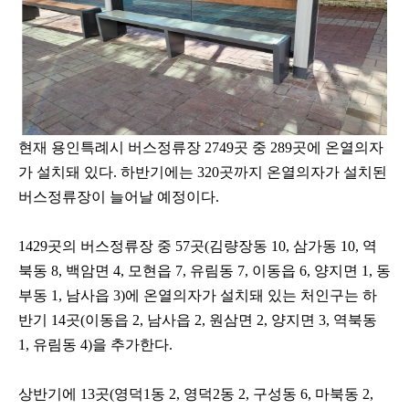
현재 용인특례시 버스정류장 2749곳 중 289곳에 온열의자
가 설치돼 있다. 하반기에는 320곳까지 온열의자가 설치된
버스정류장이 늘어날 예정이다.
1429곳의 버스정류장 중 57곳(김량장동 10, 삼가동 10, 역
북동 8, 백암면 4, 모현읍 7, 유림동 7, 이동읍 6, 양지면 1, 동
부동 1, 남사읍 3)에 온열의자가 설치돼 있는 처인구는 하
반기 14곳(이동읍 2, 남사읍 2, 원삼면 2, 양지면 3, 역북동
1, 유림동 4)을 추가한다.
상반기에 13곳(영덕1동 2, 영덕2동 2, 구성동 6, 마북동 2,