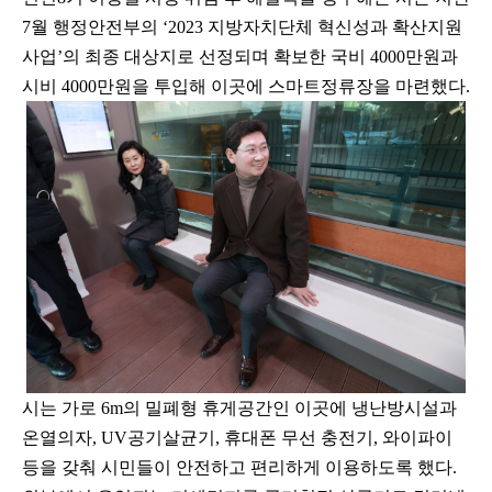
7월 행정안전부의 ‘2023 지방자치단체 혁신성과 확산지원
사업’의 최종 대상지로 선정되며 확보한 국비 4000만원과
시비 4000만원을 투입해 이곳에 스마트정류장을 마련했다.
시는 가로 6m의 밀폐형 휴게공간인 이곳에 냉난방시설과
온열의자, UV공기살균기, 휴대폰 무선 충전기, 와이파이
등을 갖춰 시민들이 안전하고 편리하게 이용하도록 했다.