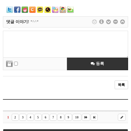
댓글 이야기!
*^^*
등록
목록
1
2
3
4
5
6
7
8
9
10