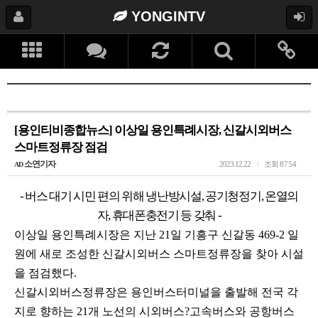
YONGINTV
[용인티비종합뉴스] 이상일 용인특례시장, 신갈시외버스
스마트정류장 점검
소연기자
2023.12.22
조회
8754
AD
- 버스 대기 시민 편의 위해 냉난방시설
,
공기청정기
,
온열의
자
,
휴대폰충전기 등 갖춰
-
이상일 용인특례시장은 지난 21일 기흥구 신갈동 469-2 일
원에 새로 조성한 신갈시외버스 스마트정류장을 찾아 시설
을 점검했다.
신갈시외버스정류장은 용인버스터미널을 출발해 전국 각
지로 향하는 21개 노선의 시외버스?고속버스와 공항버스