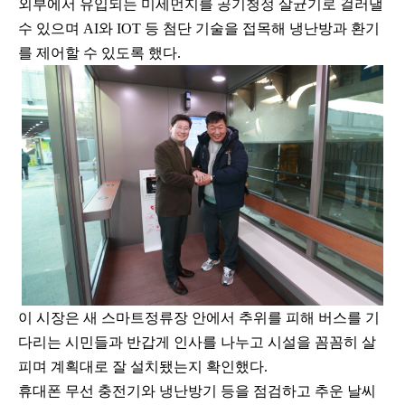
외부에서 유입되는 미세먼지를 공기청정 살균기로 걸러낼
수 있으며 AI와 IOT 등 첨단 기술을 접목해 냉난방과 환기
를 제어할 수 있도록 했다.
이 시장은 새 스마트정류장 안에서 추위를 피해 버스를 기
다리는 시민들과 반갑게 인사를 나누고 시설을 꼼꼼히 살
피며 계획대로 잘 설치됐는지 확인했다.
휴대폰 무선 충전기와 냉난방기 등을 점검하고 추운 날씨