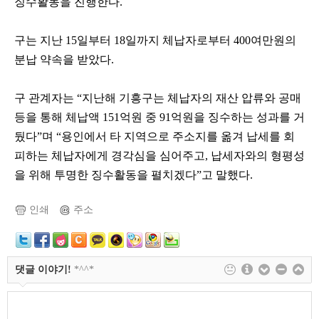
징수활동을 진행한다.
구는 지난 15일부터 18일까지 체납자로부터 400여만원의
분납 약속을 받았다.
구 관계자는 “지난해 기흥구는 체납자의 재산 압류와 공매
등을 통해 체납액 151억원 중 91억원을 징수하는 성과를 거
뒀다”며 “용인에서 타 지역으로 주소지를 옮겨 납세를 회
피하는 체납자에게 경각심을 심어주고, 납세자와의 형평성
을 위해 투명한 징수활동을 펼치겠다”고 말했다.
인쇄
주소
댓글 이야기!
*^^*