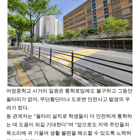
어정중학교 사거리 일원은 통학로임에도 불구하고 그동안
울타리가 없어, 무단횡단이나 도로변 안전사고 발생의 우
려가 컸다.
동 관계자는 “울타리 설치로 학생들이 더 안전하게 통학하
는 데 도움이 되길 기대한다”며 “앞으로도 지역 주민들의
목소리에 귀 기울여 생활 불편을 해소할 수 있도록 노력하