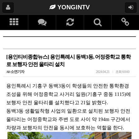
YONGINTV
[용인티비종합뉴스] 용인특례시 동백3동, 어정중학교 통학
로 보행자 안전 울타리 설치
소연기자
2024.04.21
조회
6040
AD
용인특례시 기흥구 동백3동이 학생들의 안전한 통학환경
조성을 위해 어정중학교 사거리 일원(기흥구 중동 1115)에
보행자 안전 울타리를 설치했다고 21일 밝혔다.
동백3동 생활밀착형 사업의 일환으로 설치된 보행자 안전
울타리는 어정중학교와 주변 도로 사이 약 194m 구간에서
차량과 보행자의 안전을 동시에 보호하는 역할을 한다.