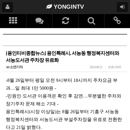
YONGINTV
[용인티비종합뉴스] 용인특례시, 서농동 행정복지센터와
서농도서관 주차장 유료화
소연기자
2024.08.21
조회
2060
AD
-8월 26일부터 평일 오전 9시부터 18시까지 주차요금 부
과…일 최대 1만 5000원 -
-민원인·도서관 이용객은 확인 후 감면…무분별한 주차와
장기주차 문제 해소 기대 -
용인특례시(시장 이상일)는 8월 26일부터 기흥구 서농동
행정복지센터와 서농도서관 부설주차장을 유료로 전환한
다고 21일 밝혔다.