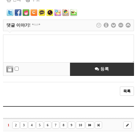
댓글 이야기!
*^^*
등록
목록
1
2
3
4
5
6
7
8
9
10