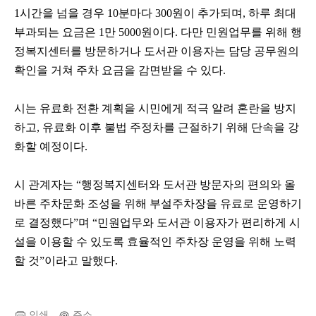
1시간을 넘을 경우 10분마다 300원이 추가되며, 하루 최대
부과되는 요금은 1만 5000원이다. 다만 민원업무를 위해 행
정복지센터를 방문하거나 도서관 이용자는 담당 공무원의
확인을 거쳐 주차 요금을 감면받을 수 있다.
시는 유료화 전환 계획을 시민에게 적극 알려 혼란을 방지
하고, 유료화 이후 불법 주정차를 근절하기 위해 단속을 강
화할 예정이다.
시 관계자는 “행정복지센터와 도서관 방문자의 편의와 올
바른 주차문화 조성을 위해 부설주차장을 유료로 운영하기
로 결정했다”며 “민원업무와 도서관 이용자가 편리하게 시
설을 이용할 수 있도록 효율적인 주차장 운영을 위해 노력
할 것”이라고 말했다.
인쇄
주소