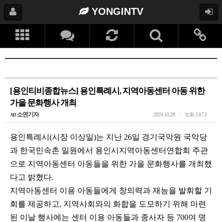
YONGINTV
[용인티비종합뉴스] 용인특례시, 지역아동센터 아동 위한
가을 문화행사 개최
소연기자
2024.10.28
조회
1472
AD
용인특례시(시장 이상일)는 지난 26일 경기국악원 국악당
과 한국민속촌 일원에서 용인시지역아동센터연합회 주관
으로 지역아동센터 아동들을 위한 가을 문화행사를 개최했
다고 밝혔다.
지역아동센터 이용 아동들에게 창의력과 재능을 발휘할 기
회를 제공하고, 지역사회와의 화합을 도모하기 위해 마련
된 이날 행사에는 센터 이용 아동들과 종사자 등 700여 명