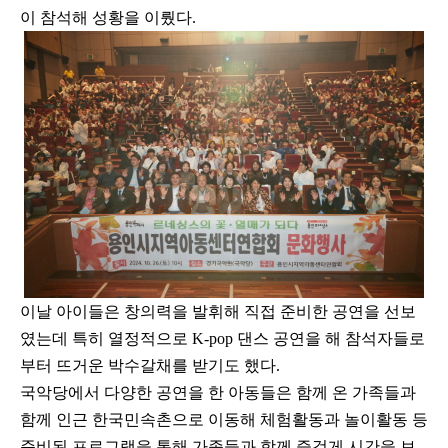
이 참석해 성황을 이뤘다.
이날 아이들은 창의력을 발휘해 직접 준비한 공연을 선보
였는데 특히 열정적으로 K-pop 댄스 공연을 해 참석자들로
부터 뜨거운 박수갈채를 받기도 했다.
국악당에서 다양한 공연을 한 아동들은 함께 온 가족들과
함께 인근 한국민속촌으로 이동해 체험활동과 놀이활동 등
준비된 프로그램을 통해 가족들과 함께 즐겁게 시간을 보