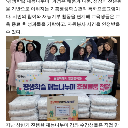
‘평생학습 재능나누미’ 과정은 배움과 나눔, 성장의 선순환
을 기반으로 이뤄지는 기흥평생학습관의 특화프로그램이
다. 시민의 참여와 재능기부 활동을 연계해 교육생들은 교
육 종료 후 성과물을 기탁하고, 자원봉사 시간을 인정받을
수 있다.
지난 상반기 진행한 재능나누미 강좌 수강생들은 직접 만