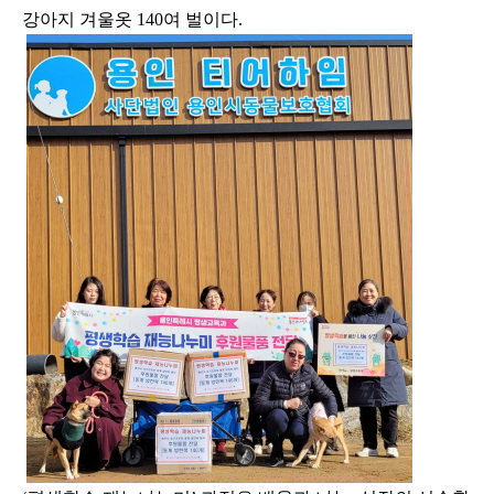
강아지 겨울옷 140여 벌이다.