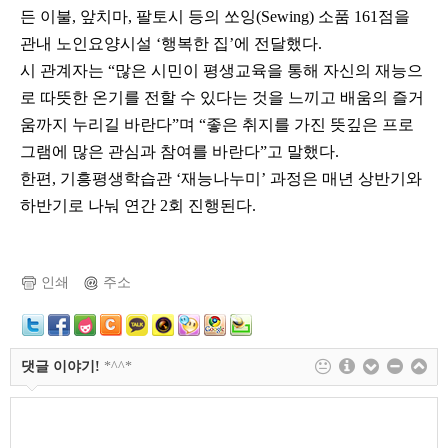
든 이불, 앞치마, 팔토시 등의 쏘잉(Sewing) 소품 161점을
관내 노인요양시설 ‘행복한 집’에 전달했다.
시 관계자는 “많은 시민이 평생교육을 통해 자신의 재능으
로 따뜻한 온기를 전할 수 있다는 것을 느끼고 배움의 즐거
움까지 누리길 바란다”며 “좋은 취지를 가진 뜻깊은 프로
그램에 많은 관심과 참여를 바란다”고 말했다.
한편, 기흥평생학습관 ‘재능나누미’ 과정은 매년 상반기와
하반기로 나눠 연간 2회 진행된다.
인쇄
주소
댓글 이야기!
*^^*