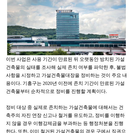
이번 사업은 사용 기간이 만료된 뒤 오랫동안 방치된 가설
건축물의 실태를 조사해 실제 존치 여부를 파악한 후, 불법
사항을 시정하고 가설건축물대장을 정비하는 것이 주요 내
용이다. 기흥구는 2020년 이전에 존치 기간이 만료된 가설
건축물부터 순차적으로 정비를 진행할 계획이다.
정비 대상 중 실제로 존치하는 가설건축물에 대해서는 건
축주의 자진 연장 신고나 철거를 유도하고, 정비를 이행하
지 않을 경우 이행강제금을 부과하는 등 행정처분을 진행
한다. 또한, 이미 철거된 가설건축물의 경우 구에서 직권으