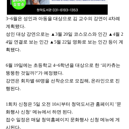
3~6월은 성인과 아동을 대상으로 김 교수의 강연이 4차례
계획됐다.
성인 대상 강연으로는 ▲3월 20일 코스모스와 인간 ▲4월 2
4일 연결로 보는 인간 ▲5월 22일 영화로 보는 인간 등이 계
획됐다.
6월 19일에는 초등학교 4~6학년을 대상으로 한 ‘피카츄는
뚱뚱한 것일까?’가 예정됐다.
강연은 회차별 60명을 선착순으로 모집해, 온라인으로 진
행된다.
1회차 신청은 5일 오전 10시부터 청덕도서관 홈페이지 ’문
화행사 신청‘ 메뉴에서 하면 된다.
접수 일정은 매달 청덕홈페이지 문화행사 신청 메뉴에 게
시된다.