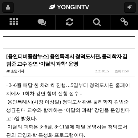
YONGINTV
[용인티비종합뉴스] 용인특례시 청덕도서관, 물리학자 김
범준 교수 강연 ‘이달의 과학’ 운영
소연기자
2025.03.05
조회
1150
AD
- 3~6월 매달 한 차례씩 진행…5일부터 청덕도서관 홈페이
지에서 1회차 강연 참여 신청 접수 -
용인특례시(시장 이상일) 청덕도서관은 물리학자 김범준
성균관대 교수와 함께하는 ‘이달의 과학’ 강연을 운영한다
고 5일 밝혔다.
이달의 과학은 3~6월, 8~11월에 매달 운영하는 청덕도서
관의 교양과학 특성화 프로그램이다.