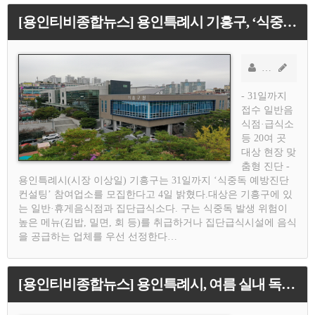
[용인티비종합뉴스] 용인특례시 기흥구, ‘식중독 예방진단 컨설팅’ 참여업소 모집
소연기자
AD
- 31일까지
접수 일반음
식점·급식소
등 20여 곳
대상 현장 맞
춤형 진단 -
용인특례시(시장 이상일) 기흥구는 31일까지 ‘식중독 예방진단
컨설팅’ 참여업소를 모집한다고 4일 밝혔다.대상은 기흥구에 있
는 일반·휴게음식점과 집단급식소다. 구는 식중독 발생 위험이
높은 메뉴(김밥, 밀면, 회 등)를 취급하거나 집단급식시설에 음식
을 공급하는 업체를 우선 선정한다…
[용인티비종합뉴스] 용인특례시, 여름 실내 독서 텐트존 8월에도 운영