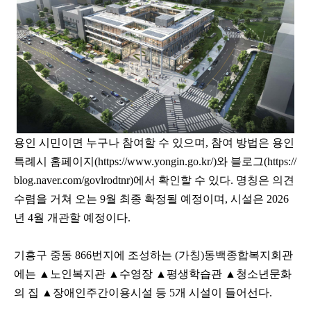
용인 시민이면 누구나 참여할 수 있으며, 참여 방법은 용인
특례시 홈페이지(https://
www.yongin.go.kr/)와
블로그(https://
blog.naver.com/govlrodtnr)에서 확인할 수 있다. 명칭은 의견
수렴을 거쳐 오는 9월 최종 확정될 예정이며, 시설은 2026
년 4월 개관할 예정이다.
기흥구 중동 866번지에 조성하는 (가칭)동백종합복지회관
에는 ▲노인복지관 ▲수영장 ▲평생학습관 ▲청소년문화
의 집 ▲장애인주간이용시설 등 5개 시설이 들어선다.