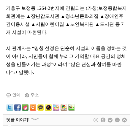
기흥구 보정동 1264-2번지에 건립되는 (가칭)보정종합복지
회관에는 ▲장난감도서관 ▲청소년문화의집 ▲장애인주
간이용시설 ▲시립어린이집 ▲노인복지관 ▲도서관 등 7
개 시설이 마련된다.
시 관계자는 “명칭 선정은 단순히 시설의 이름을 정하는 것
이 아니라, 시민들이 함께 누리고 기억할 대표 공간의 정체
성을 만들어가는 과정”이라며 “많은 관심과 참여를 바란
다”고 말했다.
인쇄
주소
댓글 이야기!
*^^*