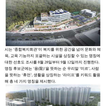
시는 ‘종합복지회관’이 복지를 위한 공간을 넘어 문화와 체
육, 교육 기능까지 포괄하는 시설을 상징할 수 있는 명칭에
대한 선호도 조사를 8월 28일부터 9월 12일까지 진행한다.
명칭 후보군에는 ‘용(龍)’을 뜻하는 순 우리말 ‘미르’, 사람
을 뜻하는 ‘휴먼’, 생활을 상징하는 ‘라이프’를 키워드 활용
해 총 네 가지 명칭을 제시했다.