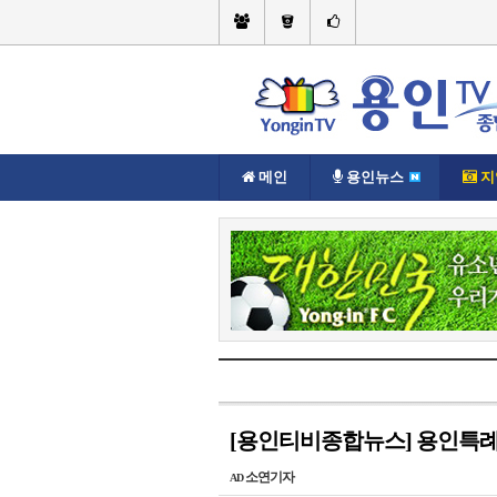
메인
용인뉴스
지
현재위치://
지역뉴스
기흥구
[용인티비종합뉴스] 용인특례
소연기자
AD