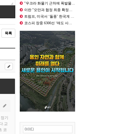
"우크라 화물기 근처에 폭발물 장착 …
이란 "오만과 협정 최종 확정단계"……
트럼프, 미국서 ‘돌풍’ 한국계 주지…
코스피 장중 6300선 ‘매도 사이드…
목록
 정기
다.교
초 코