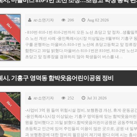
소연기자
206
Aug 02 2026
AD
- 810번·810-1번·810-2번까지 모든 노선 초당고 앞 정차...생활밀
스 노선 개선 사례 -용인특례시(시장 이상일)는 8월부터 기흥구 
구를 운행하는 마을버스 810-1번 노선에 초당고등학교 앞 정류장
함한다고 30일 밝혔다.마을버스 810-1번은 810번, 810-2번 노선
초당고 앞 정류장을 경유하지 않아 학생들이 버스를 내…
례시, 기흥구 영덕동 함박웃음어린이공원 정비
소연기자
252
Jul 31 2026
AD
-사업비 3억 원 들여 위험시설 정비, 보행환경 개선, 휴게·운동공
-용인특례시(시장 이상일)는 기흥구 영덕동에 있는 함박웃음어
원을 정비했다고 31일 밝혔다.함박웃음어린이공원은 공동주택과
초등학교 인근에 있어 주민들의 이용이 많은 곳으로, 공원 내 일
과 보행환경에 대한 정비의 필요성이 제기돼 왔다.이에 시는 총사