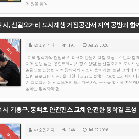
억 원을 들여 …
소연기자
191
Jul 29 2026
AD
- 지역 창작자와 협업해 AI 피규어 만들기 체험 제공…주민과 함
지역 상생 실천 -용인특례시(시장 이상일)는 신갈오거리 도시재
일환으로 진행된 지역 창작자와 시민이 함께하는 '로컬 크리에이
셜링 프로그램 시즌1'을 마쳤다고 29일 밝혔다.‘로컬 크리에이터
링 프로그램’은 신갈오거리 도시재생사업 공간을 활용해 지역에
동하는 창작자와 협…
시 기흥구, 동백초 안전펜스 교체 안전한 통학길 조성
소연기자
248
Jul 27 2026
AD