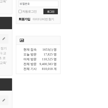
 교육’
…
자동로그인
회원가입
아이디/비번 찾기
 정기
현재 접속
1653(1) 명
다.교
오늘 방문
17,825 명
초 코
어제 방문
110,525 명
 교육’
전체 방문
9,400,583 명
…
전체 기사
810,018 개