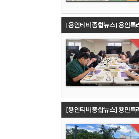
[용인티비종합뉴스] 용인특례