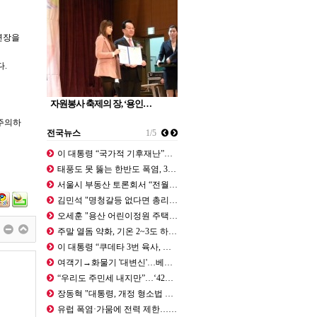
연장을
다.
자원봉사 축제의 장, ‘용인…
 주의하
전국뉴스
1/5
이 대통령 “국가적 기후재난”…폭염 …
태풍도 못 뚫는 한반도 폭염, 3개 …
서울시 부동산 토론회서 “전월세 매물…
김민석 "명청갈등 없다면 총리 그만뒀…
오세훈 "용산 어린이정원 주택 공급,…
주말 열돔 약화, 기온 2~3도 하강…
이 대통령 “쿠데타 3번 육사, 책임…
여객기→화물기 '대변신'…베일 벗은 …
“우리도 주민세 내지만”…‘42도’ …
장동혁 "대통령, 개정 형소법 안 읽…
유럽 폭염·가뭄에 전력 제한…냉각수 …