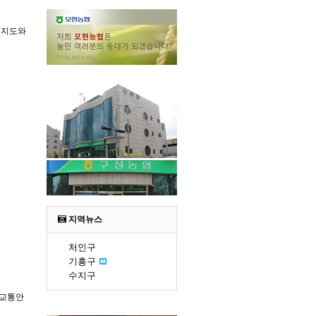
 지도와
지역뉴스
처인구
기흥구
수지구
 교통안