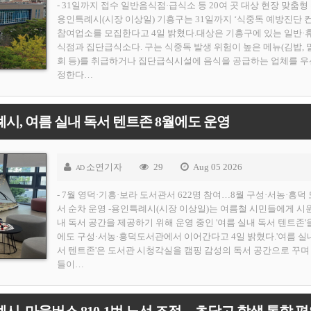
- 31일까지 접수 일반음식점·급식소 등 20여 곳 대상 현장 맞춤형 
용인특례시(시장 이상일) 기흥구는 31일까지 ‘식중독 예방진단 
참여업소를 모집한다고 4일 밝혔다.대상은 기흥구에 있는 일반·
식점과 집단급식소다. 구는 식중독 발생 위험이 높은 메뉴(김밥, 
회 등)를 취급하거나 집단급식시설에 음식을 공급하는 업체를 우
정한다…
시, 여름 실내 독서 텐트존 8월에도 운영
소연기자
29
Aug 05 2026
AD
- 7월 영덕·기흥·보라 도서관서 622명 참여…8월 구성·서농·흥덕
서 순차 운영 -용인특례시(시장 이상일)는 여름철 시민들에게 시
내 독서 공간을 제공하기 위해 운영 중인 '여름 실내 독서 텐트존'
에도 구성·서농·흥덕도서관에서 이어간다고 4일 밝혔다.'여름 실
서 텐트존'은 도서관 시청각실을 캠핑 감성의 독서 공간으로 꾸며
들이…