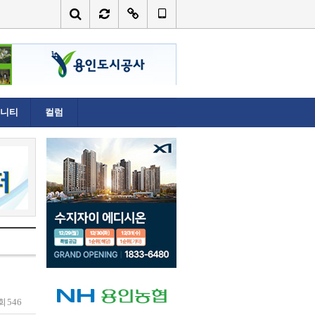
니티
컬럼
회
546