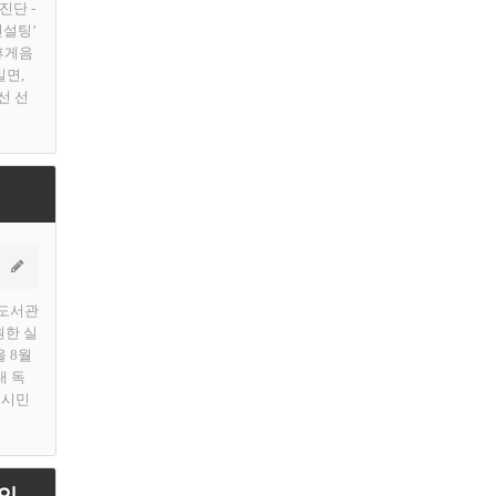
진단 -
컨설팅’
휴게음
밀면,
선 선
 도서관
원한 실
을 8월
내 독
 시민