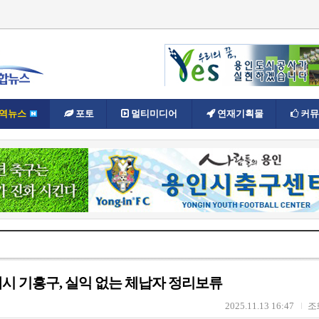
역뉴스
포토
멀티미디어
연재기획물
커뮤
시 기흥구, 실익 없는 체납자 정리보류
2025.11.13 16:47
조