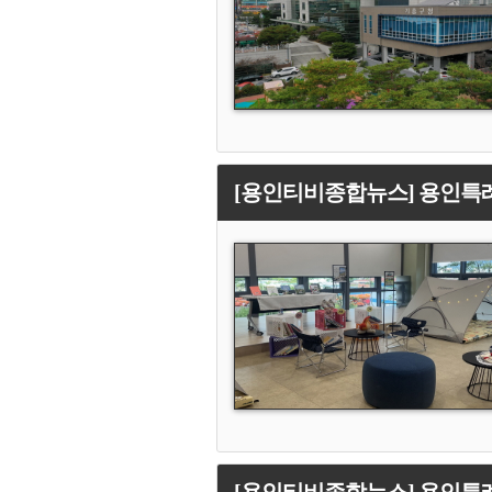
[용인티비종합뉴스] 용인특례