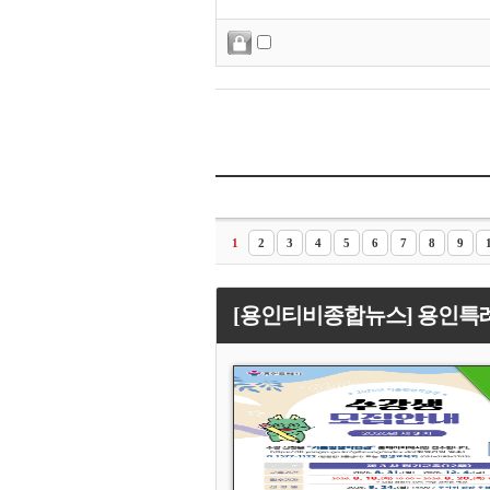
1
2
3
4
5
6
7
8
9
[용인티비종합뉴스] 용인특례