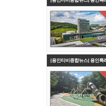
[용인티비종합뉴스] 용인특