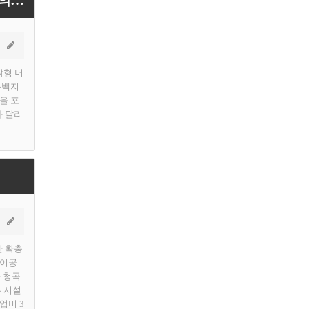
[용인티비종합뉴스] 용인특례시, 마을버스 810-1번 노선 조정…초당고 학생 통학 편의 개선
착형 버
동백지
을 포
과 달리
간 확충
린이공
 청곡
부 시설
업비 3