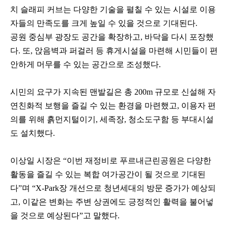
치 슬래피 커브는 다양한 기술을 펼칠 수 있는 시설로 이용
자들의 만족도를 크게 높일 수 있을 것으로 기대된다.
공원 중심부 광장도 공간을 확장하고, 바닥을 다시 포장했
다. 또, 앉음벽과 퍼걸러 등 휴게시설을 마련해 시민들이 편
안하게 머무를 수 있는 공간으로 조성했다.
시민의 요구가 지속된 맨발길은 총 200m 규모로 신설해 자
연친화적 보행을 즐길 수 있는 환경을 마련했고, 이용자 편
의를 위해 흙먼지털이기, 세족장, 청소도구함 등 부대시설
도 설치했다.
이상일 시장은 “이번 재정비로 푸르내근린공원은 다양한
활동을 즐길 수 있는 복합 여가공간이 될 것으로 기대된
다”며 “X-Park장 개선으로 청년세대의 방문 증가가 예상되
고, 이같은 변화는 주변 상권에도 긍정적인 활력을 불어넣
을 것으로 예상된다”고 말했다.