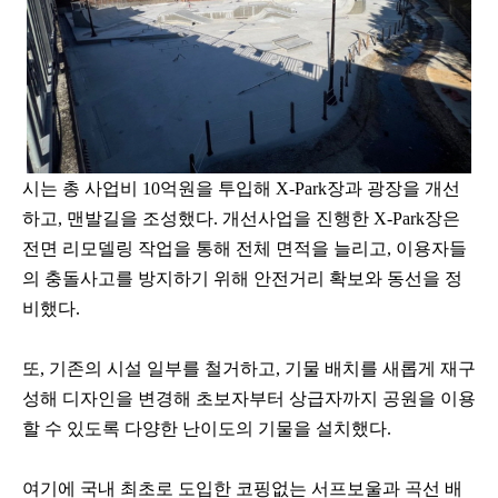
시는 총 사업비 10억원을 투입해 X-Park장과 광장을 개선
하고, 맨발길을 조성했다. 개선사업을 진행한 X-Park장은
전면 리모델링 작업을 통해 전체 면적을 늘리고, 이용자들
의 충돌사고를 방지하기 위해 안전거리 확보와 동선을 정
비했다.
또, 기존의 시설 일부를 철거하고, 기물 배치를 새롭게 재구
성해 디자인을 변경해 초보자부터 상급자까지 공원을 이용
할 수 있도록 다양한 난이도의 기물을 설치했다.
여기에 국내 최초로 도입한 코핑없는 서프보울과 곡선 배