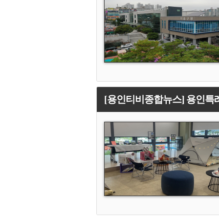
[용인티비종합뉴스] 용인특례