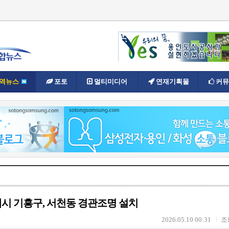
역뉴스
포토
멀티미디어
연재기획물
커뮤
시 기흥구, 서천동 경관조명 설치
2026.05.10 00:31
조