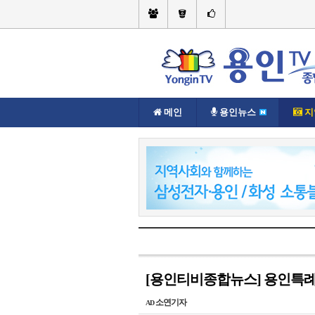
메인
용인뉴스
지
현재위치://
지역뉴스
기흥구
[용인티비종합뉴스] 용인특례
소연기자
AD