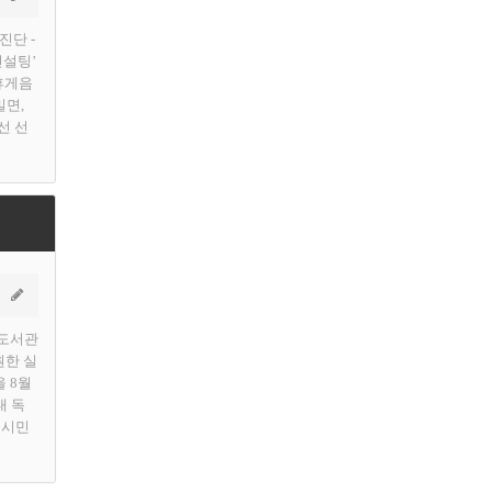
진단 -
컨설팅’
휴게음
밀면,
선 선
 도서관
원한 실
을 8월
내 독
 시민