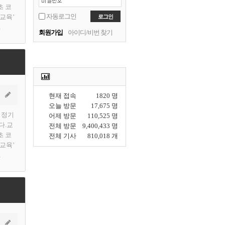
초 코
자동로그인
 교육’
…
회원가입
아이디/비번 찾기
현재 접속
1820 명
오늘 방문
17,675 명
 정기
어제 방문
110,525 명
다.교
전체 방문
9,400,433 명
초 코
전체 기사
810,018 개
 교육’
…