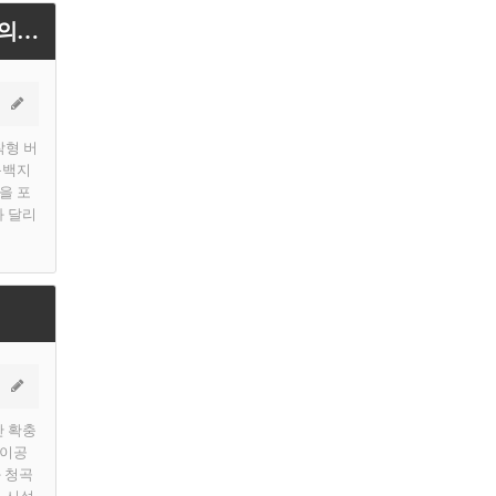
[용인티비종합뉴스] 용인특례시, 마을버스 810-1번 노선 조정…초당고 학생 통학 편의 개선
착형 버
동백지
을 포
과 달리
간 확충
린이공
 청곡