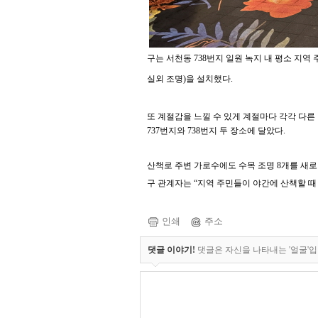
구는 서천동
738
번지 일원 녹지 내 평소 지역
실외 조명
)
을 설치했다
.
또 계절감을 느낄 수 있게 계절마다 각각 다
737
번지와
738
번지 두 장소에 달았다
.
산책로 주변 가로수에도 수목 조명
8
개를 새로
구 관계자는
“
지역 주민들이 야간에 산책할 
인쇄
주소
댓글 이야기!
댓글은 자신을 나타내는 '얼굴'입니