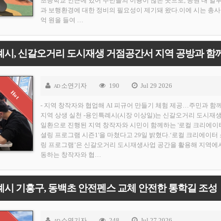
초등학교 인근에 있어 주민들의 이용이 많은 곳으로, 공원 내 일
과 보행환경에 대한 정비의 필요성이 제기돼 왔다.이에 시는 총사
억 원을 들여 …
소연기자
190
Jul 29 2026
AD
- 지역 창작자와 협업해 AI 피규어 만들기 체험 제공…주민과 함
지역 상생 실천 -용인특례시(시장 이상일)는 신갈오거리 도시재
일환으로 진행된 지역 창작자와 시민이 함께하는 '로컬 크리에이
셜링 프로그램 시즌1'을 마쳤다고 29일 밝혔다.‘로컬 크리에이터
링 프로그램’은 신갈오거리 도시재생사업 공간을 활용해 지역에
동하는 창작자와 협…
시 기흥구, 동백초 안전펜스 교체 안전한 통학길 조성
소연기자
248
Jul 27 2026
AD