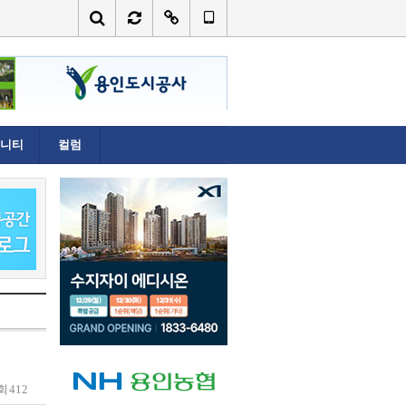
니티
컬럼
회
412