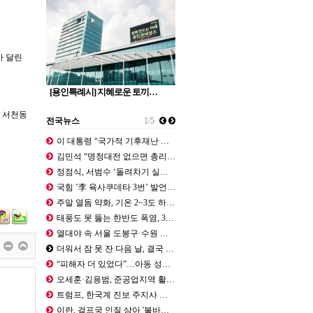
가 달린
[용인특례시] 지혜로운 토끼…
 서천동
전국뉴스
1/5
이 대통령 “국가적 기후재난 상황…폭…
김민석 “명청대전 없으면 총리 왜 그…
정점식, 서범수 ‘돌려차기 실언’에 …
국힘 ’李 육사쿠데타 3번’ 발언 십…
주말 열돔 약화, 기온 2~3도 하강…
태풍도 못 뚫는 한반도 폭염, 3개 …
열대야 속 서울 도봉구·수원 영통구 …
더워서 잠 못 잔 다음 날, 결국 쓰…
“피해자 더 있었다”…아동 성범죄 혐…
오세훈·김용범, 준공업지역 활용 공급…
트럼프, 한국계 진보 주지사 후보에 …
이란, 걸프국 인질 삼아 '불바다' …