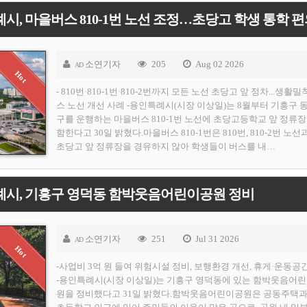
소연기자
205
Aug 02 2026
AD
- 810번·810-1번·810-2번까지 모든 노선 초당고 앞 정차...생활밀
스 노선 개선 사례 -용인특례시(시장 이상일)는 8월부터 기흥구 
구를 운행하는 마을버스 810-1번 노선에 초당고등학교 앞 정류장
함한다고 30일 밝혔다.마을버스 810-1번은 810번, 810-2번 노선
초당고 앞 정류장을 경유하지 않아 학생들이 버스를 내…
례시, 기흥구 영덕동 함박웃음어린이공원 정비
소연기자
251
Jul 31 2026
AD
-사업비 3억 원 들여 위험시설 정비, 보행환경 개선, 휴게·운동공
-용인특례시(시장 이상일)는 기흥구 영덕동에 있는 함박웃음어
원을 정비했다고 31일 밝혔다.함박웃음어린이공원은 공동주택과