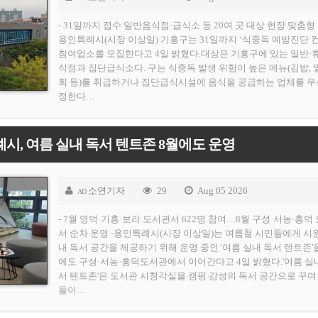
- 31일까지 접수 일반음식점·급식소 등 20여 곳 대상 현장 맞춤형 
용인특례시(시장 이상일) 기흥구는 31일까지 ‘식중독 예방진단 
참여업소를 모집한다고 4일 밝혔다.대상은 기흥구에 있는 일반·
식점과 집단급식소다. 구는 식중독 발생 위험이 높은 메뉴(김밥, 
회 등)를 취급하거나 집단급식시설에 음식을 공급하는 업체를 우
정한다…
시, 여름 실내 독서 텐트존 8월에도 운영
소연기자
29
Aug 05 2026
AD
- 7월 영덕·기흥·보라 도서관서 622명 참여…8월 구성·서농·흥덕
서 순차 운영 -용인특례시(시장 이상일)는 여름철 시민들에게 시
내 독서 공간을 제공하기 위해 운영 중인 '여름 실내 독서 텐트존'
에도 구성·서농·흥덕도서관에서 이어간다고 4일 밝혔다.'여름 실
서 텐트존'은 도서관 시청각실을 캠핑 감성의 독서 공간으로 꾸며
들이…