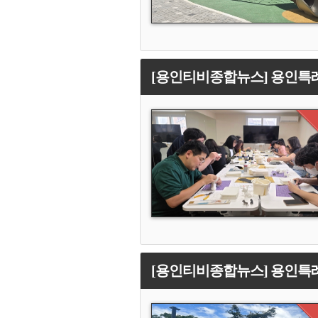
[용인티비종합뉴스] 용인특례