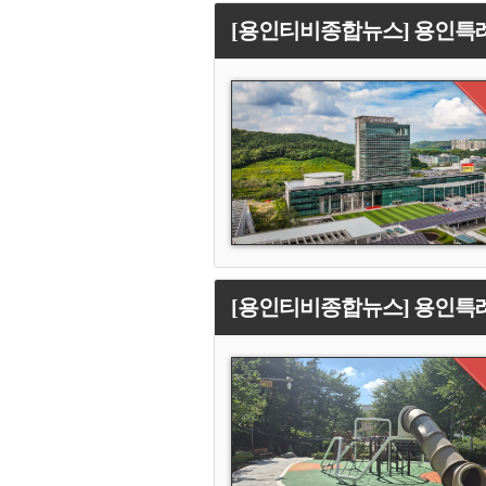
[용인티비종합뉴스] 용인특