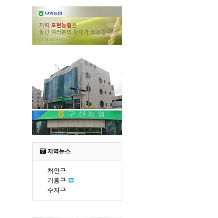
지역뉴스
처인구
기흥구
수지구