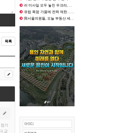
러 미사일 모두 놓친 우크라, 방공망…
유럽 폭염·가뭄에 전력 제한…냉각수 …
與서울의원들, 오늘 부동산 세제 개편…
목록
 정기
다.교