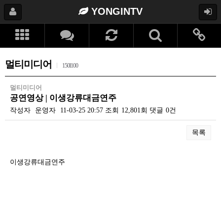
YONGINTV
멀티미디어
150l100
멀티미디어
공연영상 | 이생강류대금연주
작성자
운영자
11-03-25 20:57
조회
12,801회
댓글
0건
목록
본문
이생강류대금연주