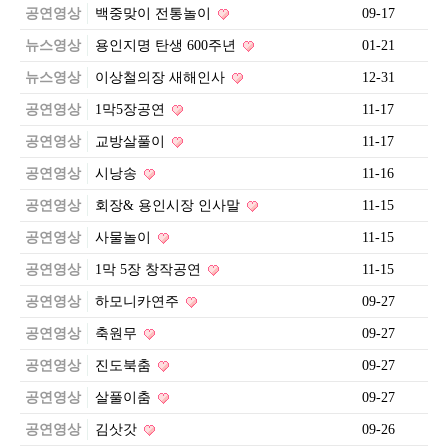
공연영상
백중맞이 전통놀이
09-17
뉴스영상
용인지명 탄생 600주년
01-21
뉴스영상
이상철의장 새해인사
12-31
공연영상
1막5장공연
11-17
공연영상
교방살풀이
11-17
공연영상
시낭송
11-16
공연영상
회장& 용인시장 인사말
11-15
공연영상
사물놀이
11-15
공연영상
1막 5장 창작공연
11-15
공연영상
하모니카연주
09-27
공연영상
축원무
09-27
공연영상
진도북춤
09-27
공연영상
살풀이춤
09-27
공연영상
김삿갓
09-26