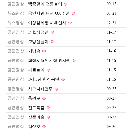
공연영상
백중맞이 전통놀이
09-17
뉴스영상
용인지명 탄생 600주년
01-21
뉴스영상
이상철의장 새해인사
12-31
공연영상
1막5장공연
11-17
공연영상
교방살풀이
11-17
공연영상
시낭송
11-16
공연영상
회장& 용인시장 인사말
11-15
공연영상
사물놀이
11-15
공연영상
1막 5장 창작공연
11-15
공연영상
하모니카연주
09-27
공연영상
축원무
09-27
공연영상
진도북춤
09-27
공연영상
살풀이춤
09-27
공연영상
김삿갓
09-26