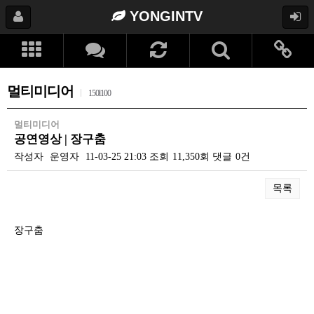
YONGINTV
멀티미디어
150l100
멀티미디어
공연영상 | 장구춤
작성자
운영자
11-03-25 21:03
조회
11,350회
댓글
0건
목록
본문
장구춤