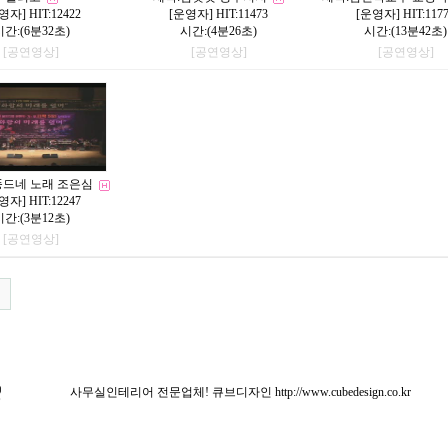
영자
] HIT:12422
[
운영자
] HIT:11473
[
운영자
] HIT:117
시간:(6분32초)
시간:(4분26초)
시간:(13분42초)
[공연영상]
[공연영상]
[공연영상]
드네 노래 조은심
영자
] HIT:12247
시간:(3분12초)
[공연영상]
사무실인테리어 전문업체! 큐브디자인
http://www.cubedesign.co.kr