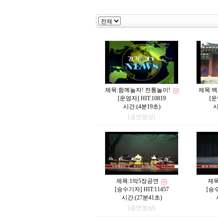
제목:
함께놀자! 전통놀이!
제목:
백
[
운영자
] HIT:10819
[
운
시간:(4분19초)
시
[공연영상]
제목:
1막5장공연
제목
[
승수기자
] HIT:11457
[
승
시간:(27분41초)
[공연영상]