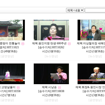
중맞이 전통놀이
제목:
용인지명 탄생 600주년
제목:
이상철의장 새해
영자
] HIT:11021
[
승수기자
] HIT:10262
[
승수기자
] HIT:11
간:(49분58초)
시간:(1분10초)
시간:(1분58초)
[공연영상]
[뉴스영상]
[뉴스영상]
:
교방살풀이
제목:
시낭송
제목:
회장& 용인시장 
수기자
] HIT:10358
[
승수기자
] HIT:10038
[
승수기자
] HIT:97
시간:(7분3초)
시간:(8분39초)
시간:(3분36초)
[공연영상]
[공연영상]
[공연영상]