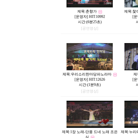
제목:
춘향가
제목:
찿
[
운영자
] HIT:10992
[
운
시간:(6분25초)
[공연영상]
제목:
우리소리한마당파노라마
제
[
운영자
] HIT:12626
[
운
시간:(1분9초)
[공연영상]
제목:
1장 노래-단풍 드네 노래 조은
제목:
누리
심