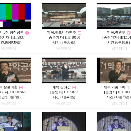
막 5장 창작공연
제목:
하모니카연주
제목:
축원무
수기자
] HIT:9937
[
승수기자
] HIT:10160
[
승수기자
] HIT:10
간:(66분30초)
시간:(7분33초)
시간:(6분10초)
[공연영상]
[공연영상]
[공연영상]
목:
살풀이춤
제목:
김삿갓
제목:
기흥아아리
수기자
] HIT:10566
[
운영자
] HIT:9870
[
운영자
] HIT:109
시간:(10분7초)
시간:(1분49초)
시간:(11분55초)
[공연영상]
[공연영상]
[공연영상]