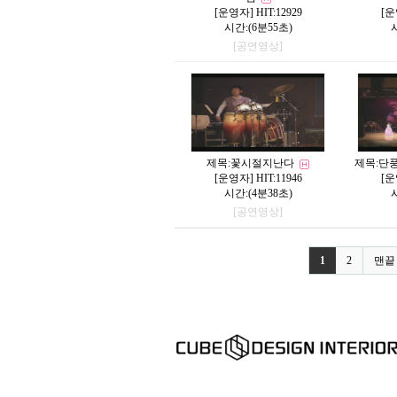
[
운영자
] HIT:12929
[
운
시간:(6분55초)
[공연영상]
제목:
꽃시절지난다
제목:
단풍
[
운영자
] HIT:11946
[
운
시간:(4분38초)
[공연영상]
1
2
맨끝