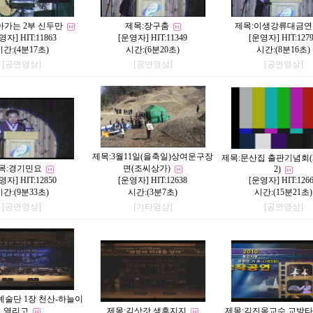
아가는 2부 신두만
제목:
장구춤
제목:
이생강류대금연
영자
] HIT:11863
[
운영자
] HIT:11349
[
운영자
] HIT:127
시간:(4분17초)
시간:(6분20초)
시간:(8분16초)
[공연영상]
[공연영상]
[공연영상]
제목:
3월11일(을축일)상여운구장
제목:
문산집 출판기념회(201
목:
경기민요
면(조씨상가)
2)
영자
] HIT:12850
[
운영자
] HIT:12638
[
운영자
] HIT:126
시간:(9분33초)
시간:(3분7초)
시간:(15분21초)
[공연영상]
[기타영상]
[공연영상]
예술단 1장 천산-하늘이
열리고
제목:
김삿갓 생후지지
제목:
김진옥교수 교방