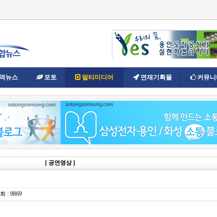
역뉴스
포토
멀티미디어
연재기획물
커뮤니
[ 공연영상 ]
회 : 9869