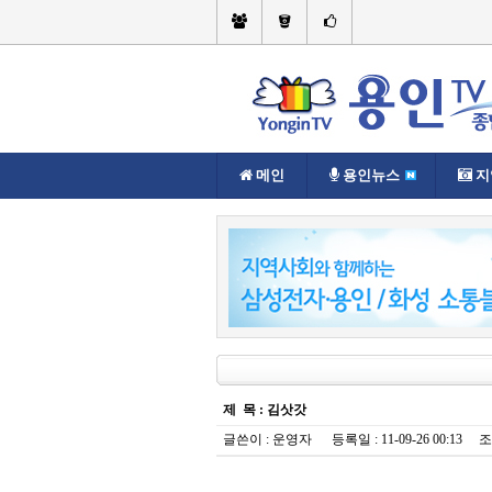
메인
용인뉴스
지
현재위치://
멀티미디어
멀티미디어
제 목 : 김삿갓
글쓴이 :
운영자
등록일 : 11-09-26 00:13 조