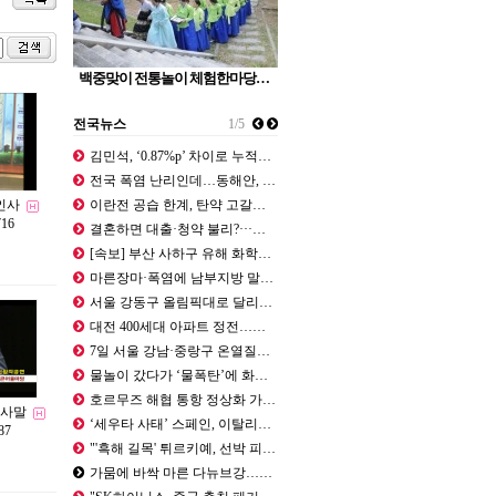
백중맞이 전통놀이 체험한마당…
전국뉴스
1/5
김민석, ‘0.87%p’ 차이로 누적…
전국 폭염 난리인데…동해안, 태풍 돌…
인사
이란전 공습 한계, 탄약 고갈… "美…
716
결혼하면 대출·청약 불리?···이 대…
[속보] 부산 사하구 유해 화학물질 …
마른장마·폭염에 남부지방 말라간다 -…
서울 강동구 올림픽대로 달리던 SUV…
대전 400세대 아파트 정전…주민들 …
7일 서울 강남·중랑구 온열질환 사망…
물놀이 갔다가 ‘물폭탄’에 화들짝··…
호르무즈 해협 통항 정상화 가시화…이…
인사말
‘세우타 사태’ 스페인, 이탈리아 국…
87
"'흑해 길목' 튀르키예, 선박 피격…
가뭄에 바싹 마른 다뉴브강…나치 군인…