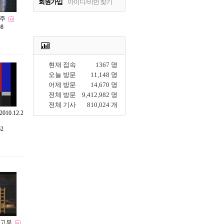
회원가입
아이디/비번 찾기
주
98
현재 접속
1367 명
오늘 방문
11,148 명
어제 방문
14,670 명
전체 방문
9,412,982 명
전체 기사
810,024 개
0.12.2
62
타고무