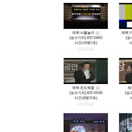
제목:
사물놀이
제목:
1
[
승수기자
] HIT:10003
[
승
시간:(10분1초)
시
[공연영상]
제목:
진도북춤
제
[
승수기자
] HIT:10100
[
승
시간:(8분25초)
[공연영상]