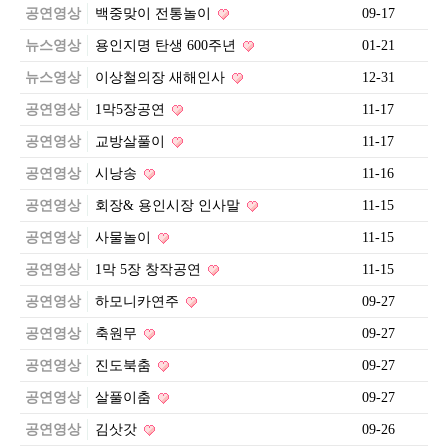
공연영상
백중맞이 전통놀이
09-17
뉴스영상
용인지명 탄생 600주년
01-21
뉴스영상
이상철의장 새해인사
12-31
공연영상
1막5장공연
11-17
공연영상
교방살풀이
11-17
공연영상
시낭송
11-16
공연영상
회장& 용인시장 인사말
11-15
공연영상
사물놀이
11-15
공연영상
1막 5장 창작공연
11-15
공연영상
하모니카연주
09-27
공연영상
축원무
09-27
공연영상
진도북춤
09-27
공연영상
살풀이춤
09-27
공연영상
김삿갓
09-26