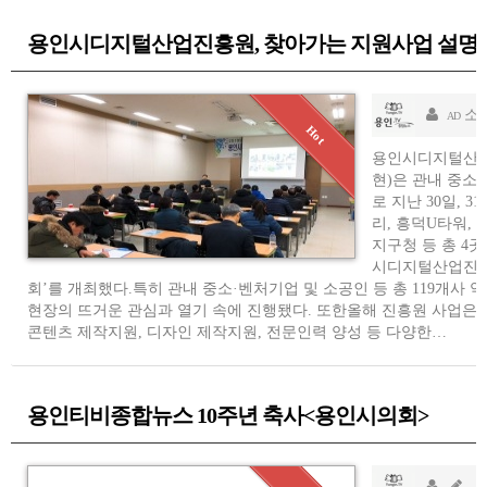
용인시디지털산업진흥원, 찾아가는 지원사업 설명
소
AD
용인시디지털산업
현)은 관내 중소
로 지난 30일, 3
리, 흥덕U타워,
지구청 등 총 4곳
시디지털산업진흥
회’를 개최했다. 특히 관내 중소·벤처기업 및 소공인 등 총 119개사 약
현장의 뜨거운 관심과 열기 속에 진행됐다. 또한올해 진흥원 사업은 
콘텐츠 제작지원, 디자인 제작지원, 전문인력 양성 등 다양한…
용인티비종합뉴스 10주년 축사<용인시의회>
소