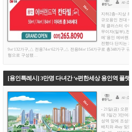
소
AD
지하2층~지상 최고
규모용인 전대·
체 클러스터 수혜
무이자(일부),
에‘용인 에버랜드
전했다.단지는 지
9㎡132가구,△ 전용74㎡62가구,△ 전용84㎡154가구로 총348가
형으로 구성됐…
[용인특례시] 3만명 다녀간 ‘e편한세상 용인역 플랫폼
소
AD
- 21일(금) 오
에 3일간 3만여파
성역 앞에 조성되
배치와 4bay 