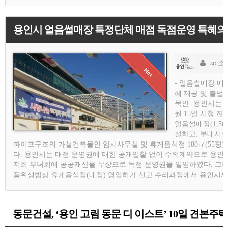
용인시 얼음썰매장 특정단체 매점 독점운영 특혜의혹
소연기자
AD
- 얼음썰매장 매
혜 제공 및 불법
묵인 -용인시는 지
월 15일 시청 잔
얼음썰매장(1,50
설하고, 부대시
파이프구조의 가설건축물인 임시사무실 및 휴게음식점 180㎡(55평)
다. 용인시는 매점 운영권에 대한 공개입찰 없이 수의계약으로 용
지회 부녀회에 공공재산을 무상으로 독점 운영권을 일임하였다. 그
품위생법상 휴게음식점(매점) 영업허가 신고 수리과정에서 용인시
동문건설, ‘용인 고림 동문 디 이스트’ 10일 견본주