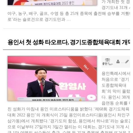
가 개최한 첫 
경기도내 31개 시
야구, 농구, 배구, 골프, 수영 등 총 25개 종목에 출전해 승부를 겨뤘
로’라는 슬로건으로 경기도민과 …
용인서 첫 성화 타오르다, 경기도종합체육대회 개막
소
AD
용인특례시에서
처음으로 ‘경기
도종합체육대
회’의 막이 올랐
다. 용인시 38개
읍면동 순회를 마
친 성화가 마침내 용인 미르스타디움을 밝혔다.‘제68회 경기도체육
대회 2022 용인’의 개회식이 25일 용인미르스타디움(용인시 처인구
삼가동)에서 개최됐다.‘경기도의 함성, 용인에서 하나로’라는 슬로건
으로 이날부터 27일까지 3일간 열리는 이 대회는, 경기도내 31개 시
군 1만 여명의 선수들이 축구, 수영 등 25개 종목에 출전해 뜨거운 경