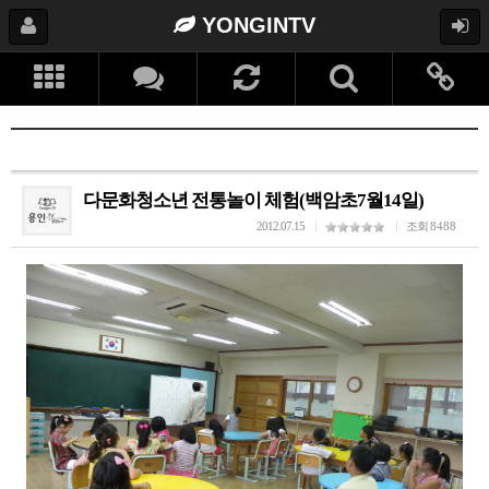
YONGINTV
다문화청소년 전통놀이 체험(백암초7월14일)
2012.07.15
조회
8488