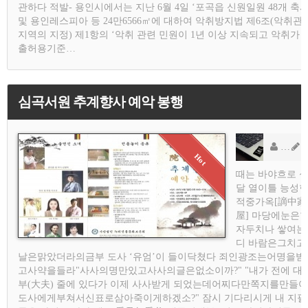
관하다 적발- 용인시에서는 지난 6월 4일 ‘포곡읍 신원일원 48개 축
및 용인레스피아 등 24만6566㎡에 대하여 악취방지법 제6조(악취관
지역의 지정) 제1항의 ‘악취 관련 민원이 1년 이상 지속되고 악취가 
출허용기준…
심곡서원 추계향사 예악 봉행
용
AD
때는 바야흐로 
달 열이틀 능성
적중가옥[謫中家
屋] 마당에눈은
자두치나 쌓여는
디 바람은그치고
날은맑았더라의금부 도사 ‘유엄’이 들이닥쳤다 죄인광조는어명을받
고사약을들라"사사의명만있고사사의글은없소이까?" "내가 전에 대
부(大夫) 줄에 있다가 이제 사사받게 되었는데어찌다만쪽지를만들어
도사에게부쳐서신표로삼아죽이게하겠소?" 잠시 기다리시게 내 지필