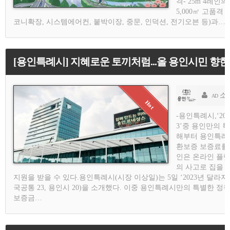
격- 25m 4레
5,000㎡ 고품
코니확장, 시스템에어컨, 붙박이장, 중문, 인덕션, 전기오븐 등)과…
[용인특례시] 지혜로운 토끼처럼...올 용인시민 향
소
AD
-용인특례시,‘20
3’중 용인만의 
해부터 용인특례
환보증 보증료를 
인은 온라인 플랫
의 사고로 집을 
지원을 받을 수 있다.용인특례시(시장 이상일)는 5일 ‘2023년 달라지
국공통 23, 용인시 20)을 소개했다. 이중 용인특례시만의 특별한 정
보증금…