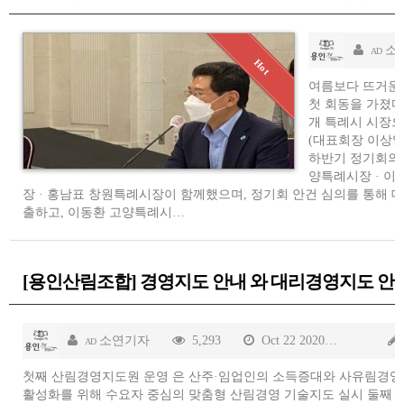
소
AD
여름보다 뜨거운 
첫 회동을 가졌다
개 특례시 시장
(대표회장 이상일
하반기 정기회의
양특례시장 · 이
장 · 홍남표 창원특례시장이 함께했으며, 정기회 안건 심의를 통해
출하고, 이동환 고양특례시…
[용인산림조합] 경영지도 안내 와 대리경영지도 안
소연기자
5,293
Oct 22 2020
AD
첫째 산림경영지도원 운영 은 산주·임업인의 소득증대와 사유림경영
활성화를 위해 수요자 중심의 맞춤형 산림경영 기술지도 실시 둘째 