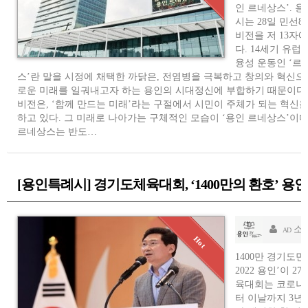
인 르네상스’. 
시는 28일 민선8
비전을 저 13자
다. 14세기 유럽
융성 운동인 ‘르
스’란 말을 시정에 채택한 까닭은, 전염병을 극복하고 창의와 혁신으
로운 미래를 일궈내고자 하는 용인의 시대정신에 부합하기 때문이다
비전은, ‘함께 만드는 미래’라는 구절에서 시민이 주체가 되는 혁신을
하고 있다. 그 미래로 나아가는 구체적인 모습이 ‘용인 르네상스’이다
르네상스는 반도…
[용인특례시] 경기도체육대회, ‘1400만의 환호’ 용
소
AD
1400만 경기도
2022 용인’이 
육대회는 코로나1
터 이날까지 3년