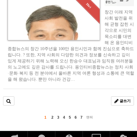
AD
창간 이래 지역
사회 발전을 위
해 균형 잡힌 시
각으로 시민의
목소리를 대변
해 온 용인티비
종합뉴스의 창간 10주년을 100만 용인시민과 함께 진심으로 축하드
립니다. ? 또한, 지역 사회의 다양한 의견과 정보를 신속하고 깊이
있게 제공하기 위해 노력해 오신 한승수 대표님과 임직원 여러분들
의 노고에도 깊은 감사를 드립니다. 용인티비종합뉴스는 정치·사회
·문화·복지 등 전 분야에서 올바른 지역 여론 형성과 소통에 큰 역할
을 해 왔습니다. 뿐만 아니라 건강…
글쓰기
1
2
3
4
5
6
7
맨뒤