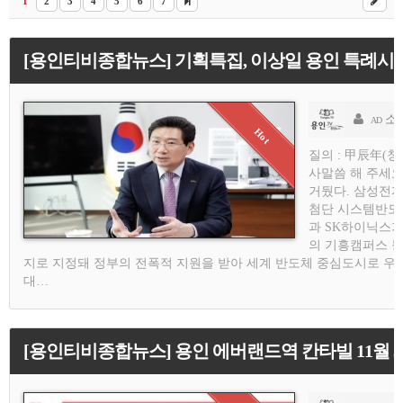
1
2
3
4
5
6
7
[용인티비종합뉴스] 기획특집, 이상일 용인 특례시장 
소
AD
질의 : 甲辰年(
사말씀 해 주세요
거뒀다. 삼성전자
첨단 시스템반도
과 SK하이닉스
의 기흥캠퍼스 등
지로 지정돼 정부의 전폭적 지원을 받아 세계 반도체 중심도시로 우
대…
[용인티비종합뉴스] 용인 에버랜드역 칸타빌 11월 3