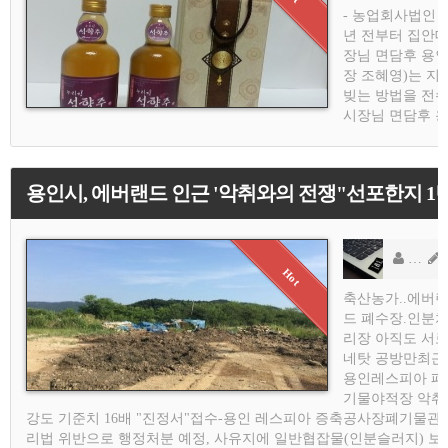
- 농업회사법인 
년 전부터 집안대
장님 면담후 용
장 조혜영)는 지난
빚는 방법을 전
시장님 면담후 
용인시, 에버랜드 인근 '악취와의 전쟁"선포한지 1
용
AD
축산농가..에버
드 폐수장.인분
리장 아직도 서
네탓 공방만최근
용인레스피아 폐
기물야적장 악취
강도 기준치 16배 "진정서"접수-용인 레스피아 증축공사장폐기물관
리법 위반으로 행정처분 예정, 사유지에 일반협잡물(인분슬러지) 보