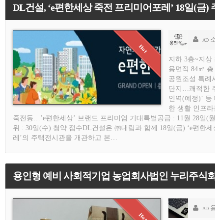
DL건설, ‘e편한세상 죽전 프리미어포레’ 18일(금)
소
AD
지하 3층~지상 최대
용면적 84㎡ 총 
공원조성 특례사업
단지…쾌적한 주거
인역(예정)’ 등
한 생활 인프라는
죽전동…’e편한세상’ 브랜드 프리미엄 기대특별공급 : 11월 28일(월), 1순
위 : 30일(수) 청약 접수DL건설은 ㈜대림과 함께 18일(금) ‘e편한
레’의 주택전시관을 개관하고 본…
용인형 예비 사회적기업 농업회사법인 누리주식회사 
용
AD