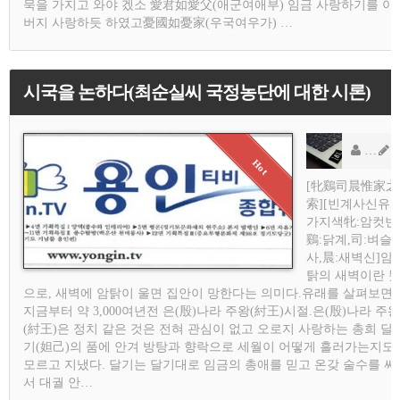
묵을 가지고 와야 겠소 愛君如愛父(애군여애부) 임금 사랑하기를 아
버지 사랑하듯 하였고憂國如憂家(우국여우가) …
시국을 논하다(최순실씨 국정농단에 대한 시론)
용
AD
[牝鷄司晨惟家之
索][빈계사신유
가지색牝:암컷빈
鷄:닭계,司:벼슬
사,晨:새벽신] 암
탉의 새벽이란 
으로, 새벽에 암탉이 울면 집안이 망한다는 의미다.유래를 살펴보면,
지금부터 약 3,000여년전 은(殷)나라 주왕(紂王)시절.은(殷)나라 주왕
(紂王)은 정치 같은 것은 전혀 관심이 없고 오로지 사랑하는 총희 달
기(妲己)의 품에 안겨 방탕과 향락으로 세월이 어떻게 흘러가는지도
모르고 지냈다. 달기는 달기대로 임금의 총애를 믿고 온갖 술수를 써
서 대궐 안…