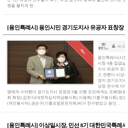
쟁을 펼치게 된…
[용인특례시] 용인시민 경기도지사 유공자 표창장 
소
AD
용인특례시(시장 
시청 4층 접겹실
지사 유공자 표
고 전했다.시상
장이 경기도지사 
상장 전수에 이어
명에게 수여했다.경기도지사 표창장 6월 선행 도민에게는 조혜영
회 회장),김천식(대한적십자역삼봉사회),이용희(기흥구봉사회),정관
(개인봉사자),권순구(기흥모범운전자회)씨가 전수받았고 용인…
[용인특례시] 이상일시장, 민선 8기 대한민국특례