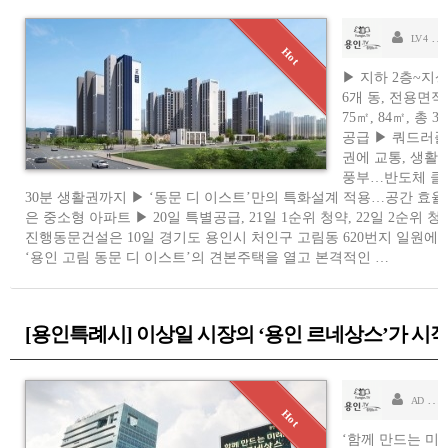
승
LV 4
▶ 지하 2층~지상 
6개 동, 전용면적 
75㎡, 84㎡, 총 
공급 ▶ 쿼드러플
권에 교통, 생활
풍부…반도체 클
30분 생활권까지 ▶ ‘동문 디 이스트’만의 특화설계 적용…공간 효율
은 중소형 아파트 ▶ 20일 특별공급, 21일 1순위 청약, 22일 2순위 청
진행동문건설은 10일 경기도 용인시 처인구 고림동 620번지 일원에 
‘용인 고림 동문 디 이스트’의 견본주택을 열고 본격적인 …
[용인특례시] 이상일 시장의 ‘용인 르네상스’가 시
소
AD
‘함께 만드는 미래