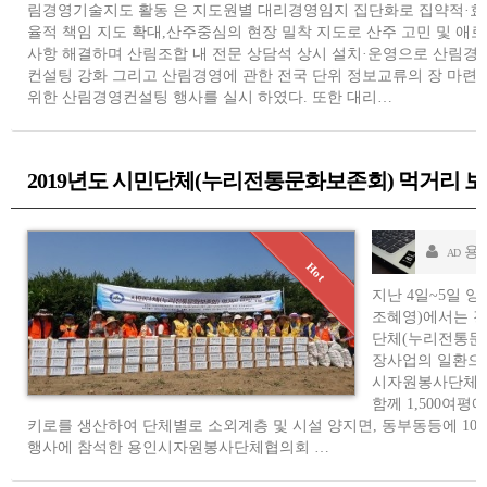
림경영기술지도 활동 은 지도원별 대리경영임지 집단화로 집약적·효
율적 책임 지도 확대,산주중심의 현장 밀착 지도로 산주 고민 및 애로
사항 해결하며 산림조합 내 전문 상담석 상시 설치·운영으로 산림경
컨설팅 강화 그리고 산림경영에 관한 전국 단위 정보교류의 장 마련
위한 산림경영컨설팅 행사를 실시 하였다. 또한 대리…
2019년도 시민단체(누리전통문화보존회) 먹거리 보
용
AD
지난 4일~5일 
조혜영)에서는 경
단체(누리전통문
장사업의 일환으로
시자원봉사단체협
함께 1,500여평
키로를 생산하여 단체별로 소외계층 및 시설 양지면, 동부동등에 100k
행사에 참석한 용인시자원봉사단체협의회 …