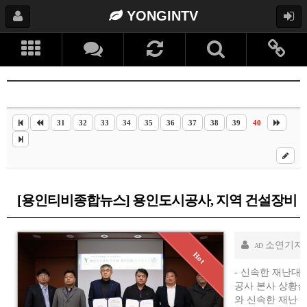
YONGINTV
31
32
33
34
35
36
37
38
39
40
[용인티비종합뉴스] 용인도시공사, 지역 건설장비 
소연기자
AD
- 신속한 재난대
공사 본사 상황
와 신속한 재난 