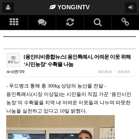
YONGINTV
[용인티비종합뉴스] 용인특례시, 어려운 이웃 위해
‘시민농장’ 수확물 나눔
소연기자
2025.08.10
조회
658
AD
- 푸드뱅크 통해 총 300kg 상당의 농산물 전달 -
용인특례시(시장 이상일)는 시민들이 직접 가꾼 ‘용인시민
농장’의 수확물을 지역 내 어려운 이웃들과 나누며 따뜻한
나눔을 실천하고 있다고 10일 밝혔다.