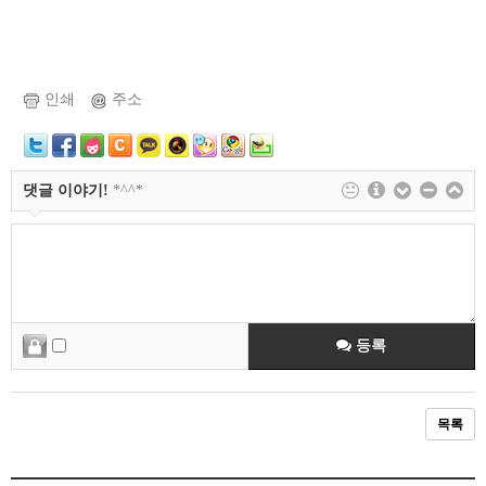
인쇄
주소
댓글 이야기!
*^^*
등록
목록