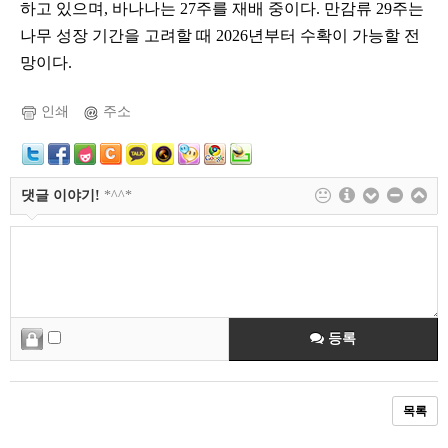
하고 있으며, 바나나는 27주를 재배 중이다. 만감류 29주는
나무 성장 기간을 고려할 때 2026년부터 수확이 가능할 전
망이다.
인쇄
주소
댓글 이야기!
*^^*
등록
목록