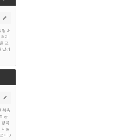
착형 버
동백지
을 포
과 달리
간 확충
린이공
 청곡
부 시설
업비 3