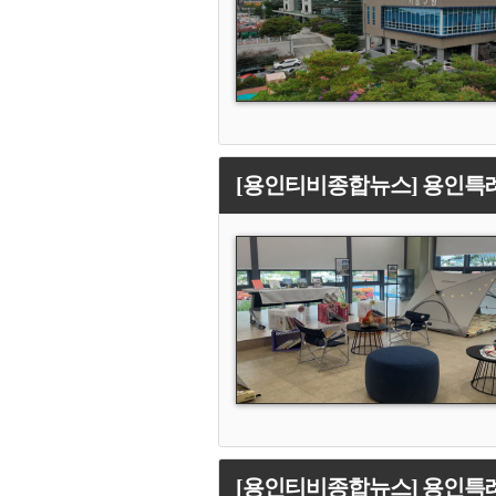
[용인티비종합뉴스] 용인특례