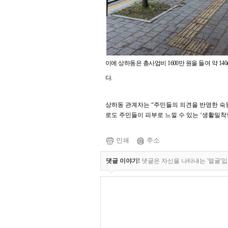
이에 상하동은 총사업비
1600
만 원을 들여 약
14
다
.
상하동 관계자는
“
주민들의 의견을 반영한 숙
로도 주민들이 피부로 느낄 수 있는
‘
생활밀착
인쇄
주소
댓글 이야기!
댓글은 자신을 나타내는 '얼굴'입니