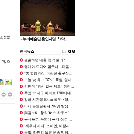
 조성했
- 누리예술단 용인지명『1막…
전국뉴스
1/5
결혼하면 대출·청약 불리?···이 대…
며
“
앞으
열대야 드디어 멈추나…다음 주 수요일…
"美 합참의장, 이란전 출구전략 모색…
오늘 낮 최고 ‘37도’ 폭염, 열대…
김민석 “경선 갈등 제로”-정청래 “…
폭염 속 대구 아파트 1200세대 한…
강릉 시간당 60mm 폭우‥영동 곳곳…
어제 온열질환자 202명 발생…올해 …
與김보미, 황희 '버스 하우스' 제안…
농식품부, 폭염에 육계·상추 피해 예…
‘세우타 사태’ 스페인, 이탈리아 국…
독일, 라인강 물류 운송 막히자 화물…