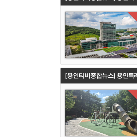
[용인티비종합뉴스] 용인특