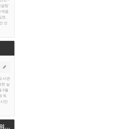
컨설팅’
휴게음
밀면,
선 선
 도서관
원한 실
을 8월
내 독
 시민
[용인티비종합뉴스] 용인특례시, 마을버스 810-1번 노선 조정…초당고 학생 통학 편의 개선