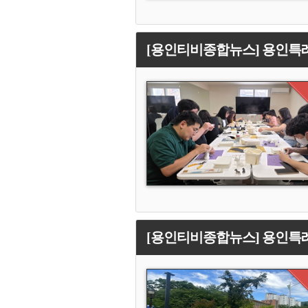
[용인티비종합뉴스] 용인특례