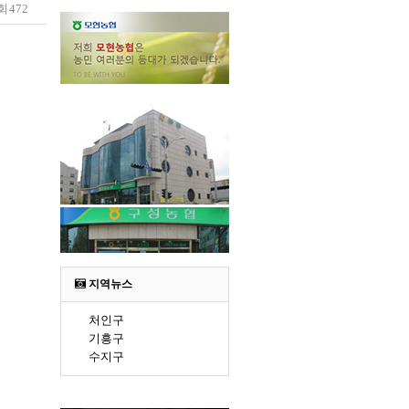
회
472
지역뉴스
처인구
기흥구
수지구