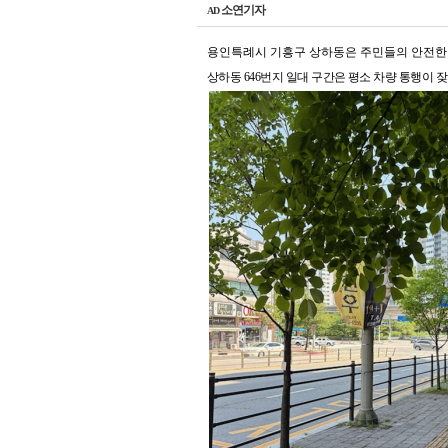
소연기자
AD
용인특례시 기흥구 상하동은 주민들의 안전한
상하동
646
번지 일대 구간은
평소 차량 통행이 