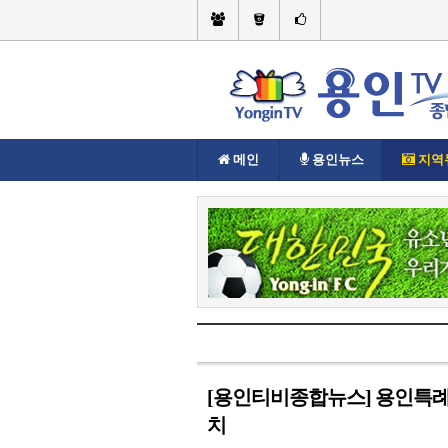
메인
용인뉴스
지역
현재위치://
지역뉴스
기흥구
[용인티비종합뉴스] 용인특례시
치