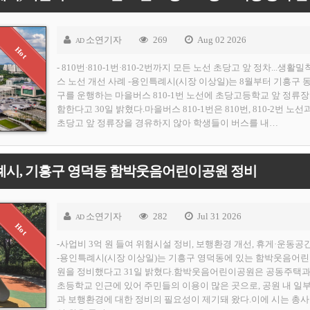
소연기자
269
Aug 02 2026
AD
- 810번·810-1번·810-2번까지 모든 노선 초당고 앞 정차...생활밀
스 노선 개선 사례 -용인특례시(시장 이상일)는 8월부터 기흥구 
구를 운행하는 마을버스 810-1번 노선에 초당고등학교 앞 정류장
함한다고 30일 밝혔다.마을버스 810-1번은 810번, 810-2번 노선
초당고 앞 정류장을 경유하지 않아 학생들이 버스를 내…
례시, 기흥구 영덕동 함박웃음어린이공원 정비
소연기자
282
Jul 31 2026
AD
-사업비 3억 원 들여 위험시설 정비, 보행환경 개선, 휴게·운동공
-용인특례시(시장 이상일)는 기흥구 영덕동에 있는 함박웃음어
원을 정비했다고 31일 밝혔다.함박웃음어린이공원은 공동주택과
초등학교 인근에 있어 주민들의 이용이 많은 곳으로, 공원 내 일
과 보행환경에 대한 정비의 필요성이 제기돼 왔다.이에 시는 총사