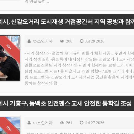
억 원을 들여 …
소연기자
206
Jul 29 2026
AD
- 지역 창작자와 협업해 AI 피규어 만들기 체험 제공…주민과 함
지역 상생 실천 -용인특례시(시장 이상일)는 신갈오거리 도시재
일환으로 진행된 지역 창작자와 시민이 함께하는 '로컬 크리에이
셜링 프로그램 시즌1'을 마쳤다고 29일 밝혔다.‘로컬 크리에이터
링 프로그램’은 신갈오거리 도시재생사업 공간을 활용해 지역에
동하는 창작자와 협…
시 기흥구, 동백초 안전펜스 교체 안전한 통학길 조성
소연기자
261
Jul 27 2026
AD