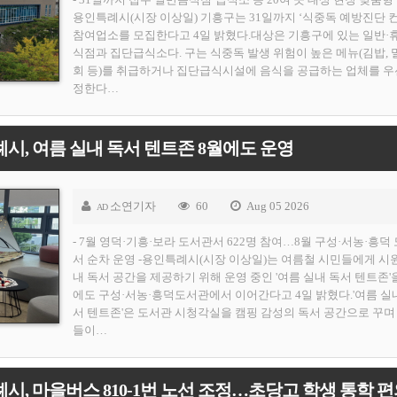
용인특례시(시장 이상일) 기흥구는 31일까지 ‘식중독 예방진단 
참여업소를 모집한다고 4일 밝혔다.대상은 기흥구에 있는 일반·
식점과 집단급식소다. 구는 식중독 발생 위험이 높은 메뉴(김밥, 
회 등)를 취급하거나 집단급식시설에 음식을 공급하는 업체를 우
정한다…
시, 여름 실내 독서 텐트존 8월에도 운영
소연기자
60
Aug 05 2026
AD
- 7월 영덕·기흥·보라 도서관서 622명 참여…8월 구성·서농·흥덕
서 순차 운영 -용인특례시(시장 이상일)는 여름철 시민들에게 시
내 독서 공간을 제공하기 위해 운영 중인 '여름 실내 독서 텐트존'
에도 구성·서농·흥덕도서관에서 이어간다고 4일 밝혔다.'여름 실
서 텐트존'은 도서관 시청각실을 캠핑 감성의 독서 공간으로 꾸며
들이…