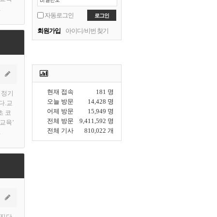
…
자동로그인
회원가입
아이디/비번 찾기
현재 접속
181 명
 정기
오늘 방문
14,428 명
다.교
어제 방문
15,949 명
초 코
전체 방문
9,411,592 명
 교육’
전체 기사
810,022 개
…
진단 -