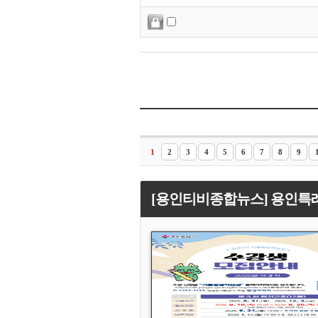
1
2
3
4
5
6
7
8
9
[용인티비종합뉴스] 용인특례