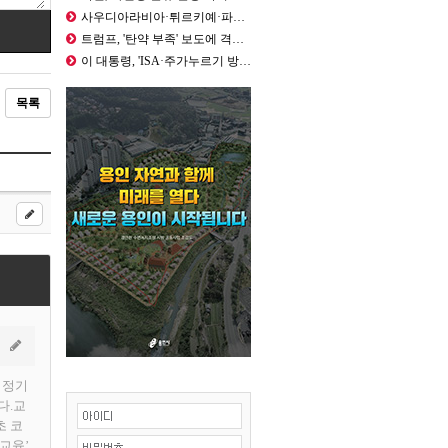
사우디아라비아·튀르키예·파키스탄, 메…
트럼프, '탄약 부족' 보도에 격노‥…
이 대통령, 'ISA·주가누르기 방지…
목록
 정기
다.교
초 코
 교육’