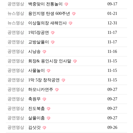
공연영상
백중맞이 전통놀이
09-17
뉴스영상
용인지명 탄생 600주년
01-21
뉴스영상
이상철의장 새해인사
12-31
공연영상
1막5장공연
11-17
공연영상
교방살풀이
11-17
공연영상
시낭송
11-16
공연영상
회장& 용인시장 인사말
11-15
공연영상
사물놀이
11-15
공연영상
1막 5장 창작공연
11-15
공연영상
하모니카연주
09-27
공연영상
축원무
09-27
공연영상
진도북춤
09-27
공연영상
살풀이춤
09-27
공연영상
김삿갓
09-26