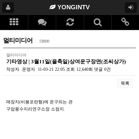
YONGINTV
멀티미디어
150l100
멀티미디어
기타영상 | 3월11일(을축일)상여운구장면(조씨상가)
작성자
운영자
11-03-21 22:05
조회
12,640회
댓글
0건
목록
본문
매장지(비봉포란형)에 운구되는 관
구암풍수지리연구소장 소점지.