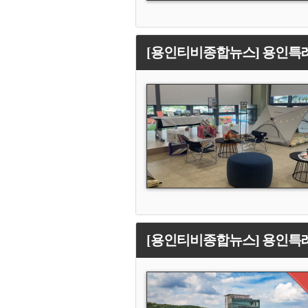
[용인티비종합뉴스] 용인특례