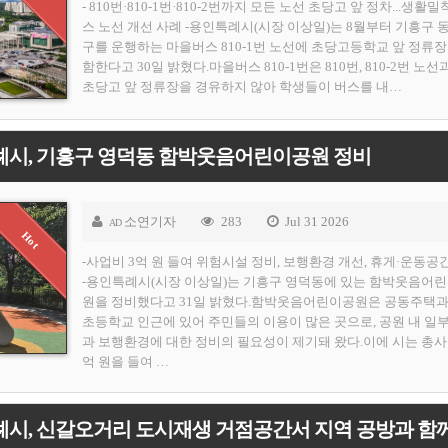
- 810번·810-1번·810-2번까지 모든 노선 초당고 앞 정차...생활밀
스 노선 개선 사례 -용인특례시(시장 이상일)는 8월부터 기흥구 
구를 운행하는 마을버스 810-1번 노선에 초당고등학교 앞 정류장
함한다고 30일 밝혔다.마을버스 810-1번은 810번, 810-2번 노선
초당고 앞 정류장을 경유하지 않아 학생들이 버스를 내…
례시, 기흥구 영덕동 함박웃음어린이공원 정비
소연기자
283
Jul 31 2026
AD
-사업비 3억 원 들여 위험시설 정비, 보행환경 개선, 휴게·운동공
-용인특례시(시장 이상일)는 기흥구 영덕동에 있는 함박웃음어
원을 정비했다고 31일 밝혔다.함박웃음어린이공원은 공동주택과
초등학교 인근에 있어 주민들의 이용이 많은 곳으로, 공원 내 일
과 보행환경에 대한 정비의 필요성이 제기돼 왔다.이에 시는 총사
억 원을 들여 …