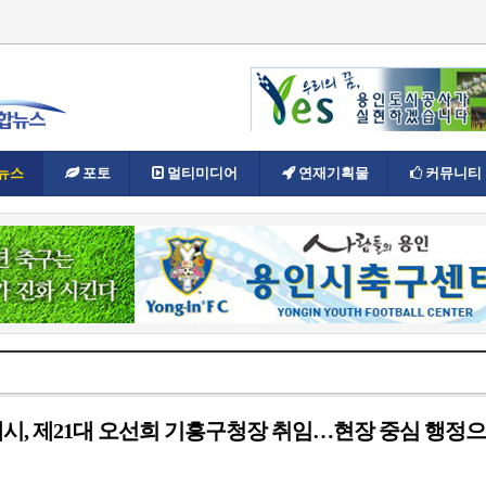
뉴스
포토
멀티미디어
연재기획물
커뮤니티
시, 제21대 오선희 기흥구청장 취임…현장 중심 행정