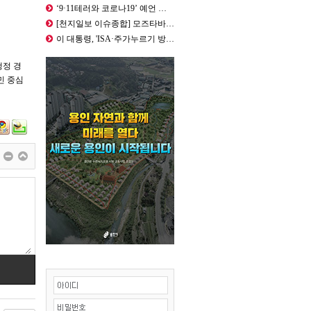
‘9·11테러와 코로나19’ 예언 적…
[천지일보 이슈종합] 모즈타바 하메네…
이 대통령, 'ISA·주가누르기 방지…
행정 경
민 중심