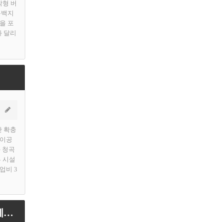
착형 버
동백지
을 포
과 달리
간 확충
린이공
 청곡
부 시설
업비 3
[용인티비종합뉴스] 용인특례시, 신갈오거리 도시재생 거점공간서 지역 공방과 함께하는 체험 프로그램 운영