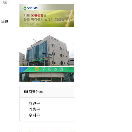
회
1581
 또한
지역뉴스
처인구
기흥구
수지구