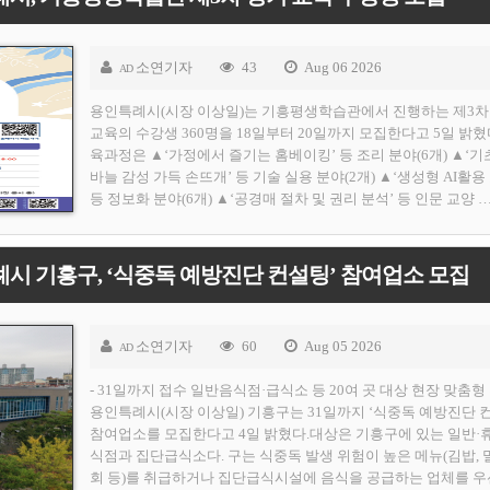
소연기자
43
Aug 06 2026
AD
용인특례시(시장 이상일)는 기흥평생학습관에서 진행하는 제3차
교육의 수강생 360명을 18일부터 20일까지 모집한다고 5일 밝혔
육과정은 ▲‘가정에서 즐기는 홈베이킹’ 등 조리 분야(6개) ▲‘기
바늘 감성 가득 손뜨개’ 등 기술 실용 분야(2개) ▲‘생성형 AI활용
등 정보화 분야(6개) ▲‘공경매 절차 및 권리 분석’ 등 인문 교양 
시 기흥구, ‘식중독 예방진단 컨설팅’ 참여업소 모집
소연기자
60
Aug 05 2026
AD
- 31일까지 접수 일반음식점·급식소 등 20여 곳 대상 현장 맞춤형 
용인특례시(시장 이상일) 기흥구는 31일까지 ‘식중독 예방진단 
참여업소를 모집한다고 4일 밝혔다.대상은 기흥구에 있는 일반·
식점과 집단급식소다. 구는 식중독 발생 위험이 높은 메뉴(김밥, 
회 등)를 취급하거나 집단급식시설에 음식을 공급하는 업체를 우