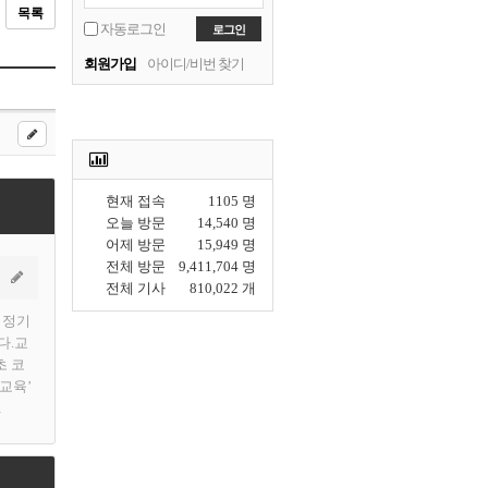
목록
자동로그인
회원가입
아이디/비번 찾기
현재 접속
1105 명
오늘 방문
14,540 명
어제 방문
15,949 명
전체 방문
9,411,704 명
전체 기사
810,022 개
 정기
다.교
초 코
 교육’
…