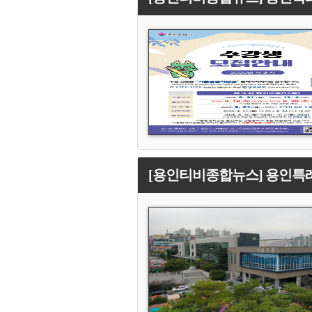
[용인티비종합뉴스] 용인특례