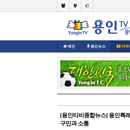
메인
용인뉴스
지역
현재위치://
지역뉴스
기흥구
[용인티비종합뉴스] 용인특례
구민과 소통