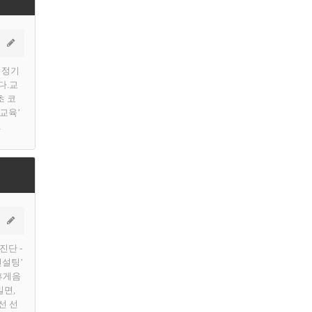
 정기
다.교
초 코
 교육’
…
진단 -
컨설팅’
휴게음
밀면,
선 선