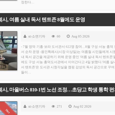
정한다…
시, 여름 실내 독서 텐트존 8월에도 운영
소연기자
60
Aug 05 2026
AD
- 7월 영덕·기흥·보라 도서관서 622명 참여…8월 구성·서농·흥덕
서 순차 운영 -용인특례시(시장 이상일)는 여름철 시민들에게 시
내 독서 공간을 제공하기 위해 운영 중인 '여름 실내 독서 텐트존'
에도 구성·서농·흥덕도서관에서 이어간다고 4일 밝혔다.'여름 실
서 텐트존'은 도서관 시청각실을 캠핑 감성의 독서 공간으로 꾸며
들이…
소연기자
271
Aug 02 2026
AD