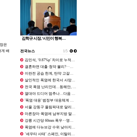
김학규 시장, ‘시민이 행복…
청장은
하게 배
전국뉴스
1/5
김민석, ‘0.87%p’ 차이로 누적…
결혼하면 대출·청약 불리?···이 대…
이란전 공습 한계, 탄약 고갈… "美…
살인적인 폭염에 한국서 사망자 속출……
전국 폭염 난리인데…동해안, 태풍 돌…
열대야 드디어 멈추나…다음 주 수요일…
'폭염 대응' 범정부 대응체계 강화……
서울 강동구 올림픽대로 달리던 차량서…
마른장마·폭염에 남부지방 말라간다 -…
강릉 시간당 60mm 폭우‥영동 곳곳…
폭염에 다뉴브강 수위 낮아지자... …
‘세우타 사태’ 스페인, 이탈리아 국…