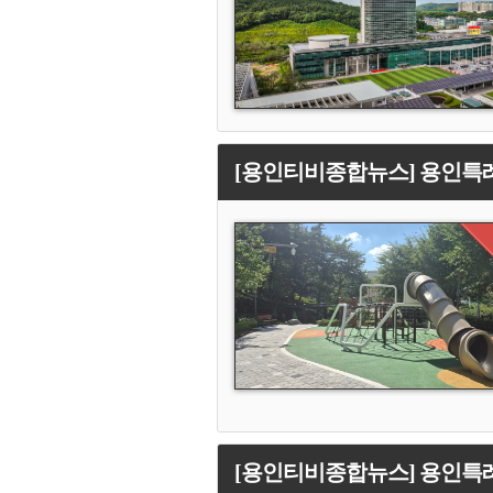
[용인티비종합뉴스] 용인특